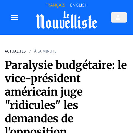
FRANÇAIS
ENGLISH
ACTUALITES
À LA MINUTE
Paralysie budgétaire: le
vice-président
américain juge
"ridicules" les
demandes de
l'opposition