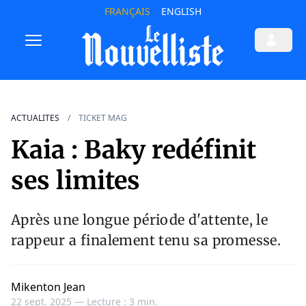
FRANÇAIS
ENGLISH
ACTUALITES
TICKET MAG
Kaia : Baky redéfinit
ses limites
Après une longue période d'attente, le
rappeur a finalement tenu sa promesse.
Mikenton Jean
22 sept. 2025 —
Lecture : 3 min.