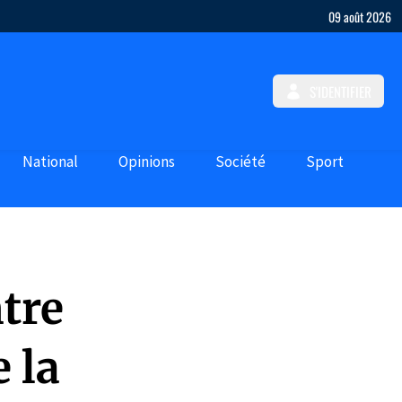
09 août 2026
S'IDENTIFIER
National
Opinions
Société
Sport
tre
 la