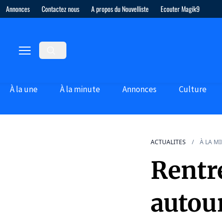
Annonces
Contactez nous
A propos du Nouvelliste
Ecouter Magik9
À la une
À la minute
Annonces
Culture
ACTUALITES
À LA M
Rentré
autou