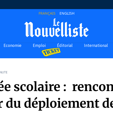
FRANÇAIS
ENGLISH
Economie
Emploi
Éditorial
International
INUTE
e scolaire : rencon
r du déploiement de