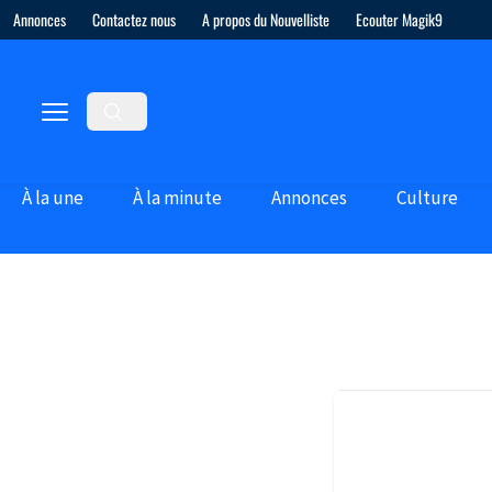
Annonces
Contactez nous
A propos du Nouvelliste
Ecouter Magik9
À la une
À la minute
Annonces
Culture