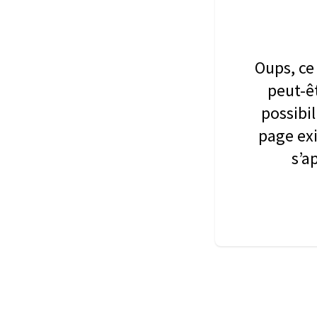
Oups, ce 
peut-êt
possibil
page exi
s’a