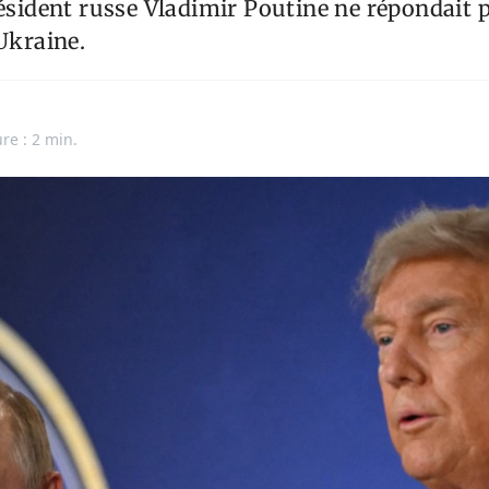
résident russe Vladimir Poutine ne répondait p
'Ukraine.
re : 2 min.