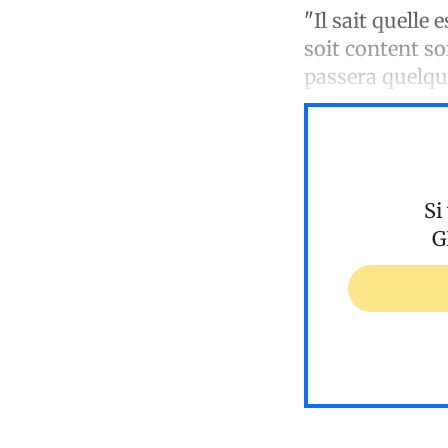
"Il sait quelle 
soit content so
passera quelque
Si
G