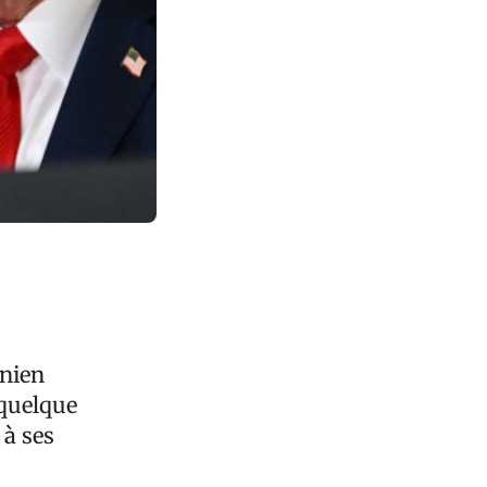
inien
 quelque
 à ses