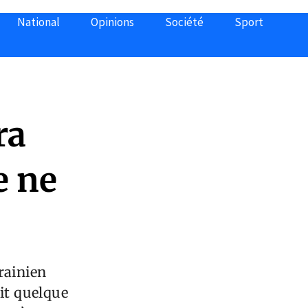
National
Opinions
Société
Sport
ra
e ne
s
rainien
ait quelque