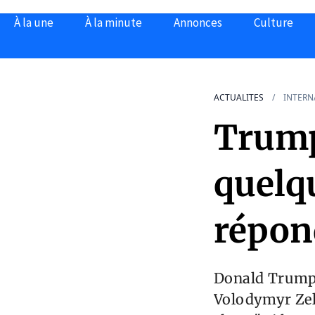
À la une
À la minute
Annonces
Culture
ACTUALITES
INTERN
Trump 
quelq
répond
Donald Trump, 
Volodymyr Zele