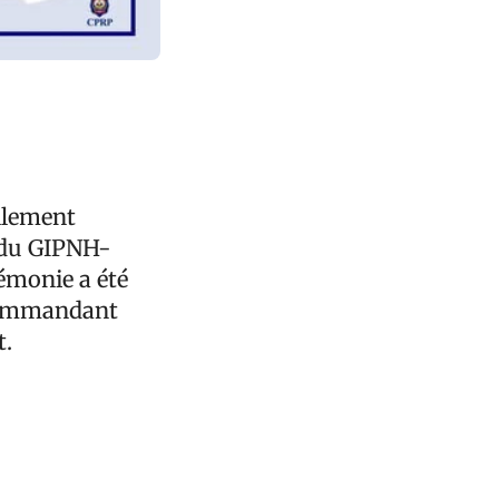
llement
 du GIPNH-
rémonie a été
n commandant
t.