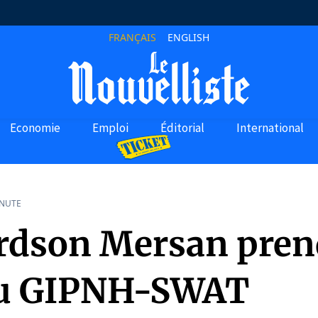
FRANÇAIS
ENGLISH
Economie
Emploi
Éditorial
International
INUTE
rdson Mersan pren
du GIPNH-SWAT