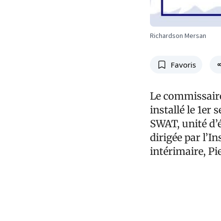
Richardson Mersan
Favoris
Le commissaire
installé le 1
SWAT, unité d’é
dirigée par l’I
intérimaire, Pi