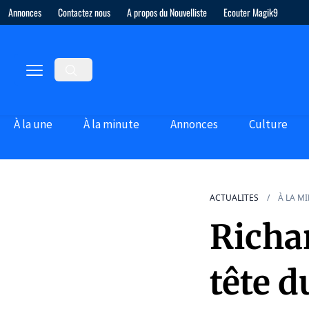
Annonces
Contactez nous
A propos du Nouvelliste
Ecouter Magik9
À la une
À la minute
Annonces
Culture
ACTUALITES
À LA M
Richa
tête 