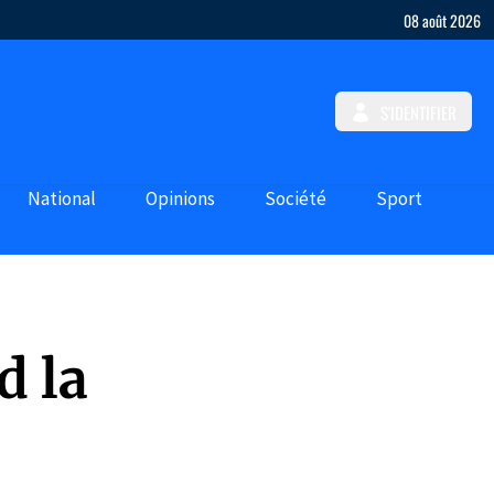
08 août 2026
S'IDENTIFIER
National
Opinions
Société
Sport
d la