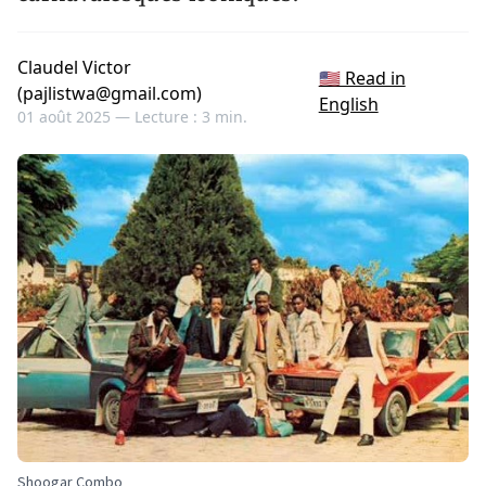
Claudel Victor
🇺🇸 Read in
(pajlistwa@gmail.com)
English
01 août 2025 —
Lecture : 3 min.
Shoogar Combo