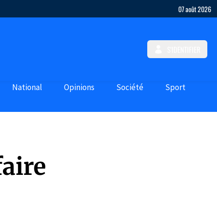
07 août 2026
S'IDENTIFIER
National
Opinions
Société
Sport
faire