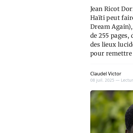
Jean Ricot Do
Haïti peut fa
Dream Again),
de 255 pages, d
des lieux luci
pour remettre H
Claudel Victor
08 juil. 2025 —
Lectur