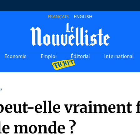
FRANÇAIS
ENGLISH
Economie
Emploi
Éditorial
International
RE
peut-elle vraiment 
 le monde ?