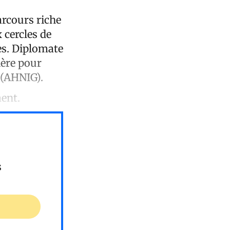
arcours riche
 cercles de
es. Diplomate
ière pour
 (AHNIG).
ment.
s