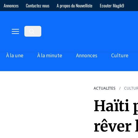
Annonces
Contactez nous
A propos du Nouvelliste
Ecouter Magik9
À la une
À la minute
Annonces
Culture
ACTUALITES
CULTU
Haïti 
rêver