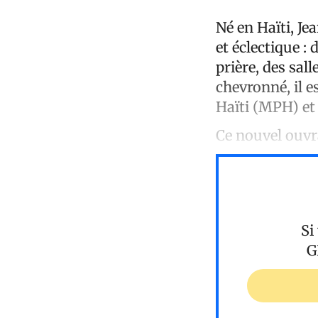
Né en Haïti, Je
et éclectique :
prière, des sa
chevronné, il 
Haïti (MPH) et
Ce nouvel ouvr
Si
G