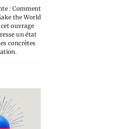
ante : Comment
Make the World
 cet ouvrage
dresse un état
tes concrètes
mation.