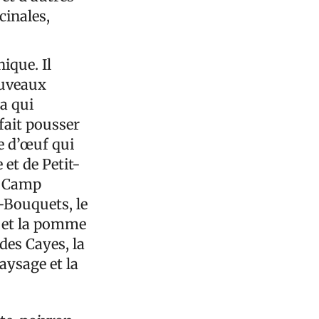
cinales,
hique. Il
ouveaux
 a qui
fait pousser
ne d’œuf qui
 et de Petit-
de Camp
s-Bouquets, le
u et la pomme
des Cayes, la
aysage et la