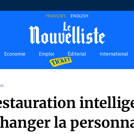
FRANÇAIS
ENGLISH
Economie
Emploi
Éditorial
International
NS
stauration intellig
changer la personna