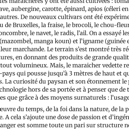
tés maraichères y ont été aussi cultivées : toma
ave, aubergine, carotte, épinard, apios (céleri en
t autres. De nouveaux cultivars ont été expérim
de Bruxelles, la fraise, le brocoli, le chou-fleur
ncombre, le navet, le radis, l’ail. On a essayé l
(mazombel, manga koun) et l’igname (guinée e
leur marchande. Le terrain s’est montré très réc
ltures, en donnant des produits de grande quali
rtout volumineux. Mais, le maraicher vedette re
u-pays qui pousse jusqu’à 3 mètres de haut et q
es. La curiosité du paysan et son étonnement le
echnologie hors de sa portée et à penser que de t
les que grâce à des moyens surnaturels : l’usa
’œuvre du temps, de la foi dans la nature, de la
ce. A cela s’ajoute une dose de passion et d’ingén
anger est somme toute un pari sur structure n