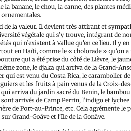
la banane, le chou, la canne, des plantes médi
 ornementales.
 de la valeur. Il devient très attirant et sympat
iversité végétale qui s’y trouve, intégrant de n
étés qui n’existent à Vallue qu’en ce lieu. Il y en
rtout en Haïti, comme le « cholorade » qu’on a 
bouture qui a été prise du côté de Lièvre, le jau
même zone, le djaka qui arriva de la Grand-Anse
ier qui est venu du Costa Rica, le carambolier 
guiers et les fruits à pain venus de la Croix-de
a qui arriva du jardin sacré du Benin, le bambo
 sont arrivés de Camp Perrin, l’indigo et lychee 
re de Port-au-Prince, etc. Cela agrémente le p
 sur Grand-Goâve et l’Ile de la Gonâve.