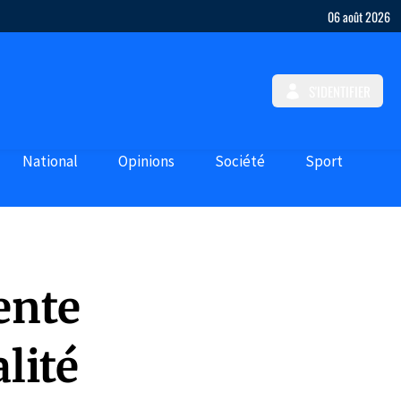
06 août 2026
S'IDENTIFIER
National
Opinions
Société
Sport
ente
lité