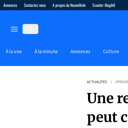
Annonces
Contactez nous
A propos du Nouvelliste
Ecouter Magik9
À la une
À la minute
Annonces
Culture
ACTUALITES
OPINIO
Une re
peut 