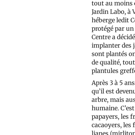
tout au moins 
Jardin Labo, à 
héberge ledit C
protégé par un
Centre a décidé
implanter des j
sont plantés on
de qualité, tou
plantules gref
Après 3 à 5 ans
qu’il est deven
arbre, mais aus
humaine. C’est 
papayers, les fr
cacaoyers, les f
lianes (mirlito