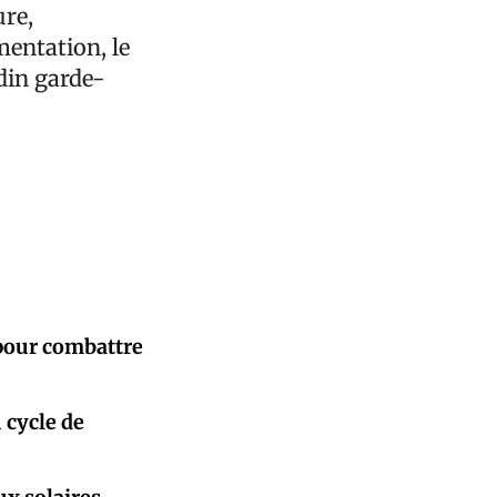
ure,
mentation, le
din garde-
 pour combattre
 cycle de