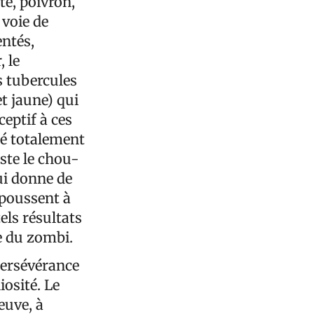
te, poivron,
 voie de
entés,
, le
es tubercules
t jaune) qui
eptif à ces
té totalement
ste le chou-
ui donne de
 poussent à
els résultats
ge du zombi.
 persévérance
iosité. Le
euve, à