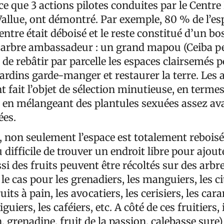
ce que 3 actions pilotes conduites par le Centr
Vallue, ont démontré. Par exemple, 80 % de l’es
entre était déboisé et le reste constitué d’un b
 arbre ambassadeur : un grand mapou (Ceiba pe
 de rebâtir par parcelle les espaces clairsemés 
ardins garde-manger et restaurer la terre. Les 
t fait l’objet de sélection minutieuse, en termes
t en mélangeant des plantules sexuées assez av
fées.
, non seulement l’espace est totalement reboisé
u difficile de trouver un endroit libre pour ajou
si des fruits peuvent être récoltés sur des arbres
le cas pour les grenadiers, les manguiers, les ci
uits à pain, les avocatiers, les cerisiers, les car
iguiers, les caféiers, etc. A côté de ces fruitiers, 
n, grenadine, fruit de la passion, calebasse sure)