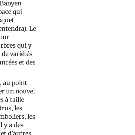
e Banyen
pace qui
osquet
ntendra). Le
pour
arbres qui y
 de variétés
ancées et des
, au point
ter un nouvel
 à taille
trus, les
amboliers, les
il y a des
 et d’autres