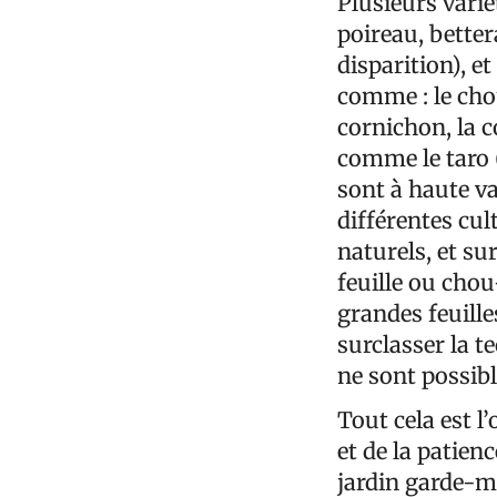
Plusieurs varié
poireau, better
disparition), e
comme : le chou 
cornichon, la co
comme le taro 
sont à haute va
différentes cu
naturels, et su
feuille ou cho
grandes feuill
surclasser la t
ne sont possib
Tout cela est l
et de la patien
jardin garde-m