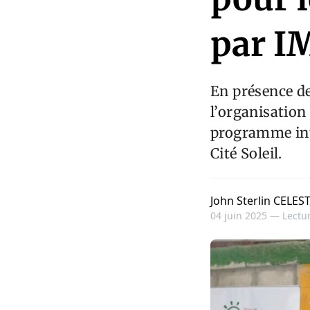
par IM
En présence de
l’organisatio
programme int
Cité Soleil.
John Sterlin CELES
04 juin 2025 —
Lectur