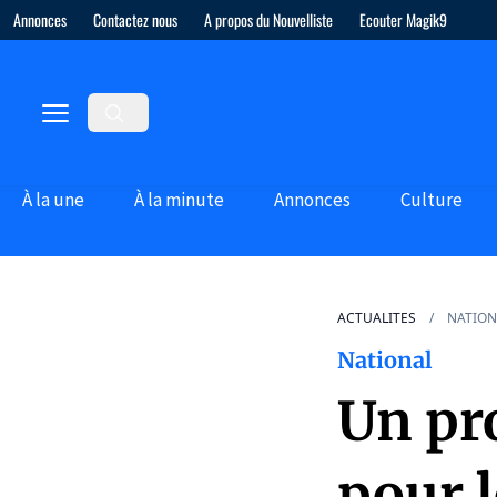
Annonces
Contactez nous
A propos du Nouvelliste
Ecouter Magik9
À la une
À la minute
Annonces
Culture
ACTUALITES
NATION
National
Un pr
pour 