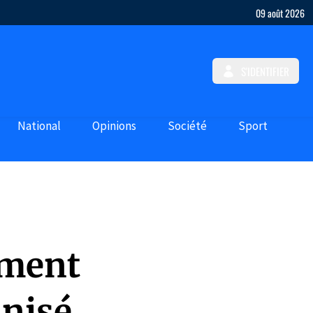
09 août 2026
S'IDENTIFIER
National
Opinions
Société
Sport
ement
anisé