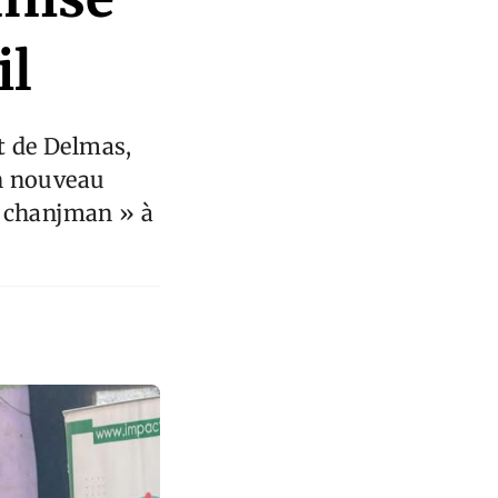
il
et de Delmas,
un nouveau
u chanjman » à