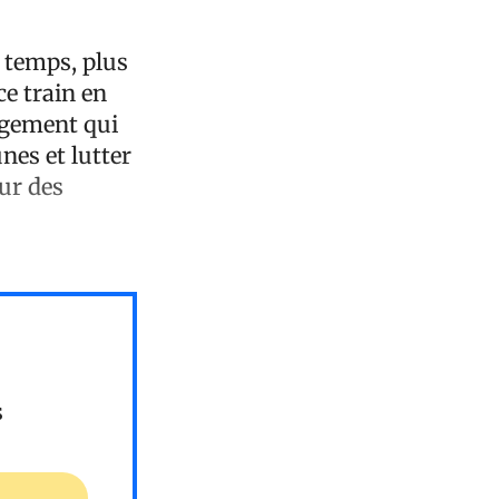
 temps, plus
e train en
ngement qui
nes et lutter
sur des
s