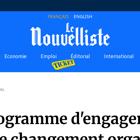
FRANÇAIS
ENGLISH
Economie
Emploi
Éditorial
International
AL
ogramme d'engag
le changement org