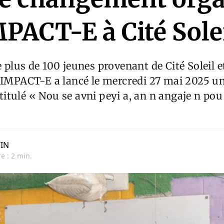
PACT-E à Cité Sole
 plus de 100 jeunes provenant de Cité Soleil 
n IMPACT-E a lancé le mercredi 27 mai 2025 
itulé « Nou se avni peyi a, an n angaje n po
TIN
e : 2 min.