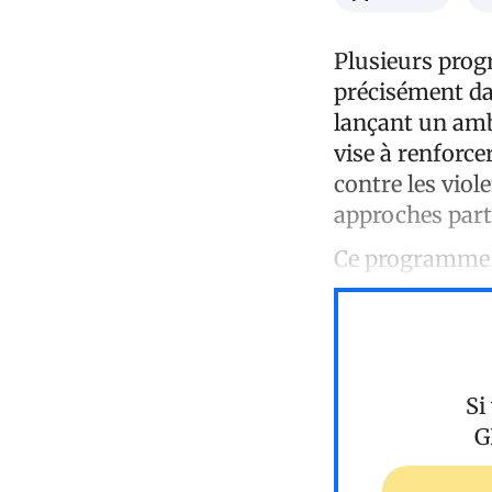
Plusieurs prog
précisément da
lançant un am
vise à renforce
contre les viol
approches part
Ce programme e
Si
G