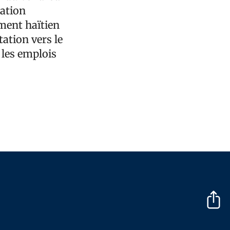
lation
ement haïtien
tation vers le
 les emplois