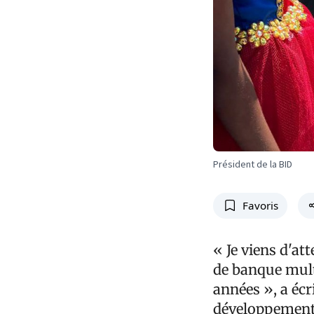
Président de la BID
Favoris
« Je viens d'at
de banque mult
années », a écr
développement (