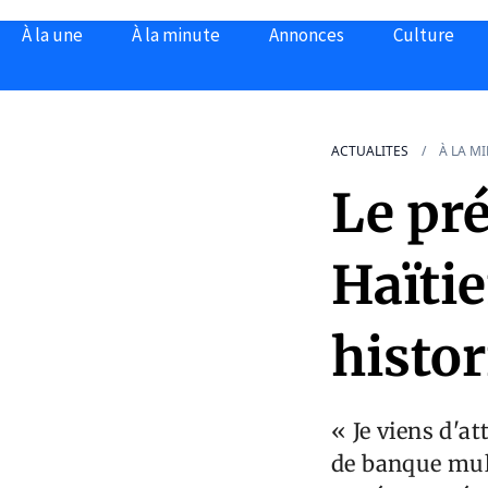
À la une
À la minute
Annonces
Culture
ACTUALITES
À LA M
Le pré
Haïtie
histo
« Je viens d'a
de banque mul