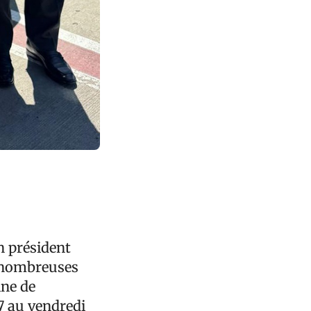
un président
e nombreuses
ine de
 7 au vendredi