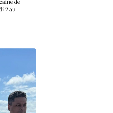
icaine de
di 7 au