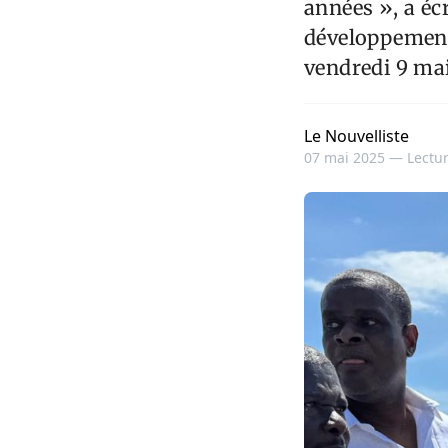
années », a éc
développement 
vendredi 9 ma
Le Nouvelliste
07 mai 2025 —
Lectur