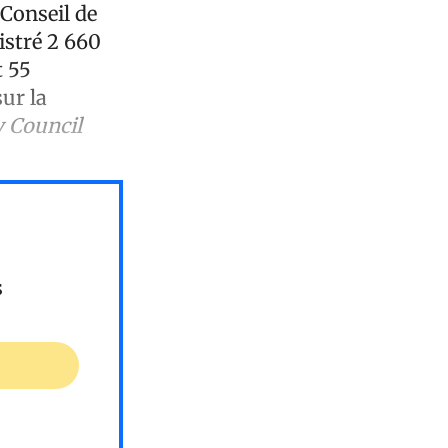
 Conseil de
istré 2 660
t 55
ur la
y Council
s