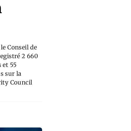
n
le Conseil de
registré 2 660
 et 55
s sur la
rity Council