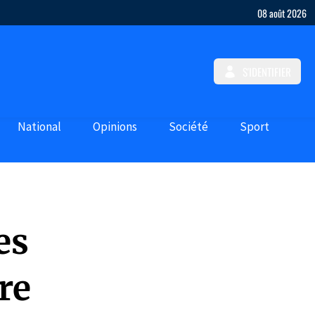
08 août 2026
S'IDENTIFIER
National
Opinions
Société
Sport
es
re