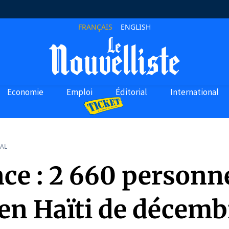
FRANÇAIS
ENGLISH
Economie
Emploi
Éditorial
International
AL
nce : 2 660 personn
 en Haïti de décemb