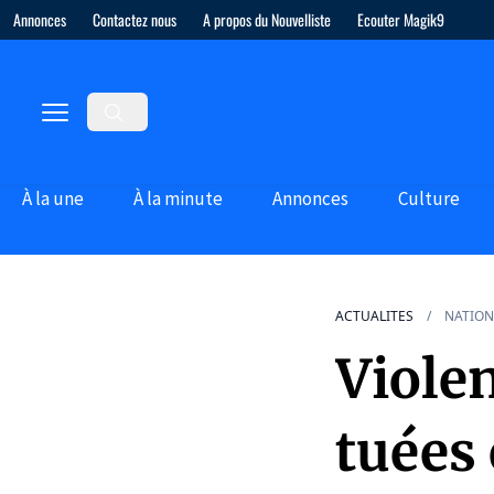
Annonces
Contactez nous
A propos du Nouvelliste
Ecouter Magik9
À la une
À la minute
Annonces
Culture
ACTUALITES
NATION
Viole
tuées