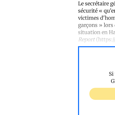
Le secrétaire g
sécurité « qu’e
victimes d'homi
garçons » lors 
situation en Ha
Report
(https:
Si
G