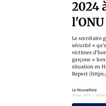
2024 à
l'ONU
Le secrétaire 
sécurité « qu’
victimes d'hom
garçons » lors
situation en H
Report (https
Le Nouvelliste
18 avr. 2025 —
Lectur