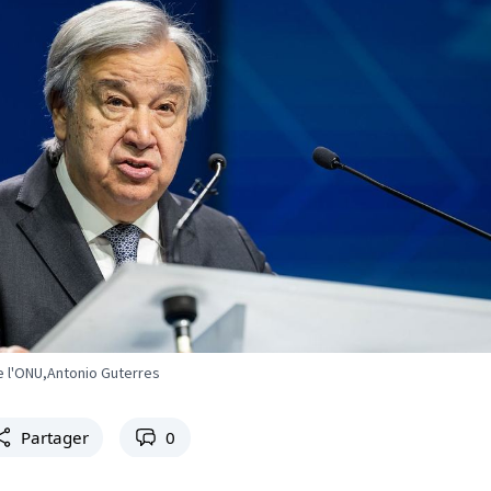
e l'ONU,Antonio Guterres
Partager
0