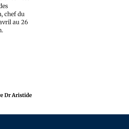
des
, chef du
avril au 26
n.
e Dr Aristide