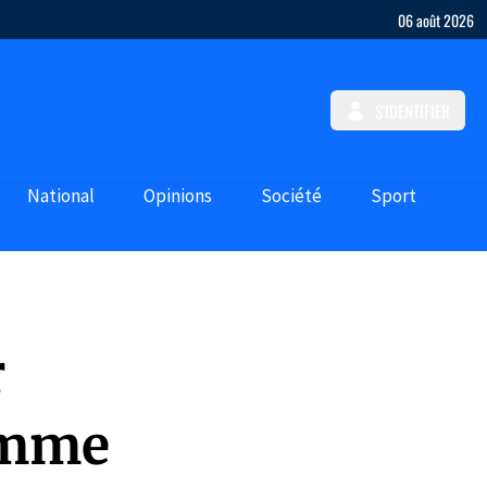
06 août 2026
S'IDENTIFIER
National
Opinions
Société
Sport
r
amme