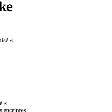
ke
tisé «
é «
s enceintes