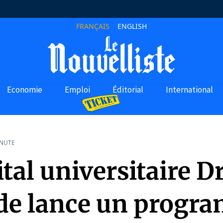
FRANÇAIS
ENGLISH
Economie
Emploi
Éditorial
International
INUTE
tal universitaire D
ide lance un progr