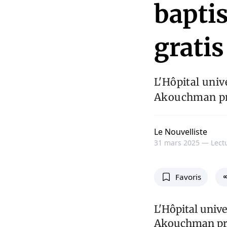
bapti
gratis
L'Hôpital univ
Akouchman prè
Le Nouvelliste
31 mars 2025 —
Lect
Favoris
L'Hôpital univ
Akouchman près