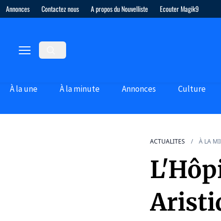
Annonces
Contactez nous
A propos du Nouvelliste
Ecouter Magik9
À la une
À la minute
Annonces
Culture
ACTUALITES
À LA M
L'Hôpi
Arist