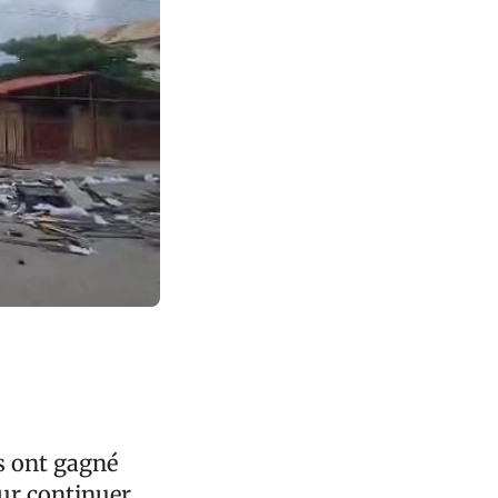
s ont gagné
our continuer