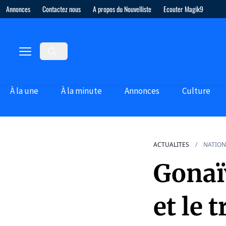
Annonces
Contactez nous
A propos du Nouvelliste
Ecouter Magik9
À la une
À la minute
Annonces
Culture
ACTUALITES
NATION
Gonaï
et le 