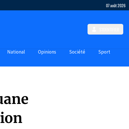
07 août 2026
S'IDENTIFIER
National
Opinions
Société
Sport
ouane
tion