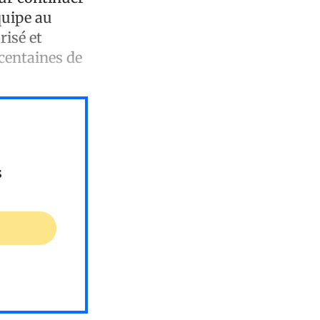
quipe au
isé et
 centaines de
s