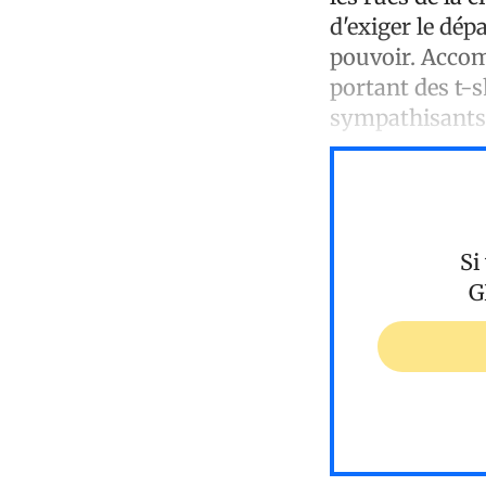
d'exiger le dép
pouvoir. Accom
portant des t-s
sympathisants 
Si
G