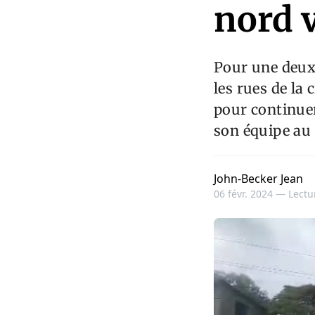
nord 
Pour une deuxi
les rues de la 
pour continuer
son équipe au 
John-Becker Jean
06 févr. 2024 —
Lectu