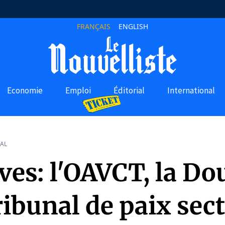
FRANÇAIS
ENGLISH
Economie
Emploi
Éditorial
International
AL
ves: l'OAVCT, la D
tribunal de paix sec