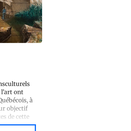
nsculturels
l’art ont
Québécois, à
r objectif
es de cette