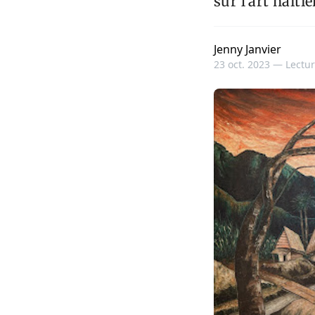
sur l’art haïti
Jenny Janvier
23 oct. 2023 —
Lectur