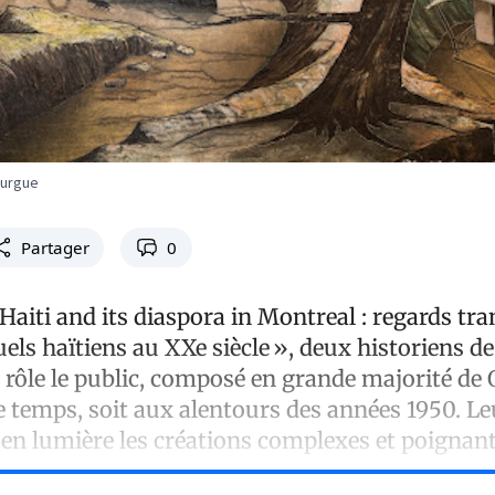
ourgue
Partager
0
Haiti and its diaspora in Montreal : regards tra
suels haïtiens au XXe siècle
», deux historiens de 
e rôle le public, composé en grande majorité de 
 temps, soit aux alentours des années 1950. Leu
 en lumière les créations complexes et poignant