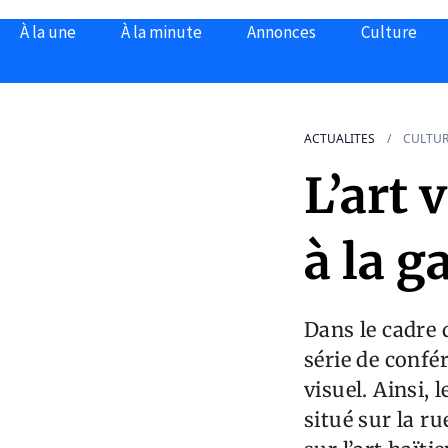
À la une
À la minute
Annonces
Culture
ACTUALITES
CULTU
L’art 
à la g
Dans le cadre 
série de confé
visuel. Ainsi, 
situé sur la r