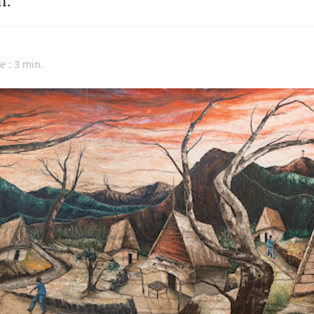
en.
e : 3 min.