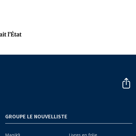
it l’État
GROUPE LE NOUVELLISTE
Magik9
Livres en folie