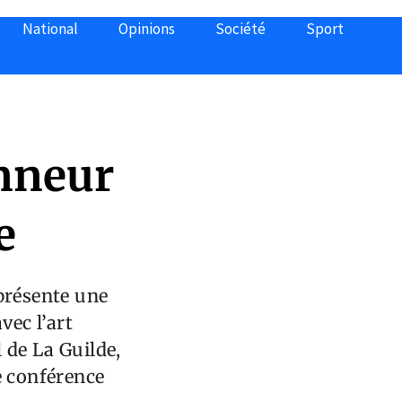
National
Opinions
Société
Sport
onneur
e
présente une
vec l’art
l de La Guilde,
e conférence