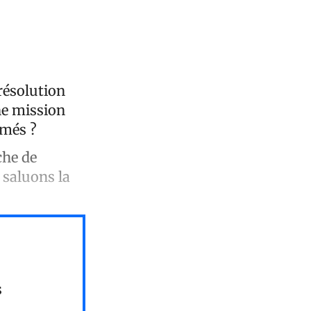
résolution
ne mission
rmés ?
che de
 saluons la
s