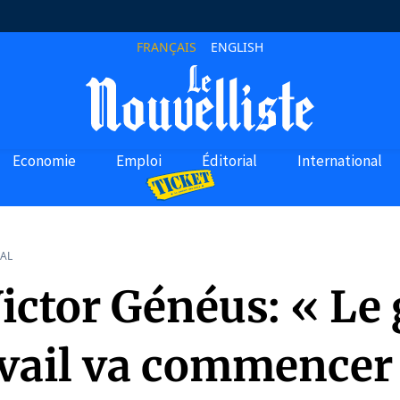
FRANÇAIS
ENGLISH
Economie
Emploi
Éditorial
International
AL
ictor Généus: « Le
avail va commencer