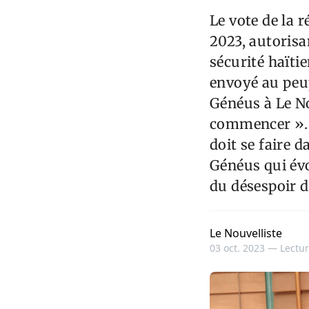
Le vote de la 
2023, autorisa
sécurité haïti
envoyé au peup
Généus à Le No
commencer ». I
doit se faire 
Généus qui évo
du désespoir d
Le Nouvelliste
03 oct. 2023 —
Lectur