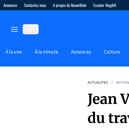
Annonces
Contactez nous
A propos du Nouvelliste
Ecouter Magik9
À la une
À la minute
Annonces
Culture
ACTUALITES
NATION
Jean V
du tr