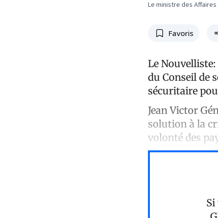
Le ministre des Affaire
Favoris
Le Nouvelliste
du Conseil de 
sécuritaire pou
Jean Victor Gé
solution à la c
volonté des pa
Si
G