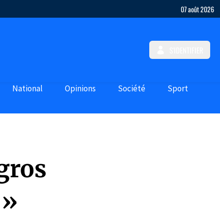
07 août 2026
S'IDENTIFIER
National
Opinions
Société
Sport
 gros
 »