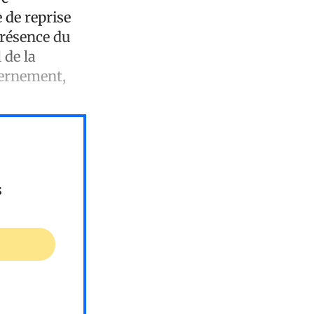
 de reprise
présence du
 de la
vernement,
s