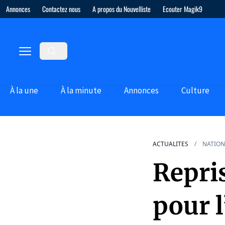
Annonces
Contactez nous
A propos du Nouvelliste
Ecouter Magik9
À la une
À la minute
Annonces
Culture
ACTUALITES
NATION
Repris
pour 