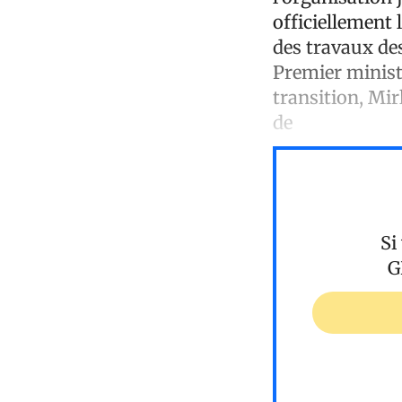
officiellement 
des travaux de
Premier ministr
transition, Mi
de
Si
G