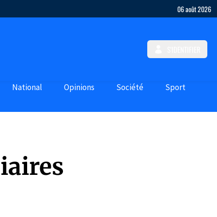
06 août 2026
S'IDENTIFIER
National
Opinions
Société
Sport
iaires