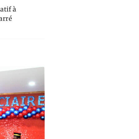
atif à
arré