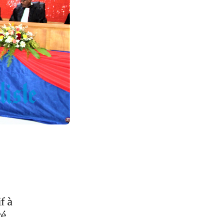
f à
ré