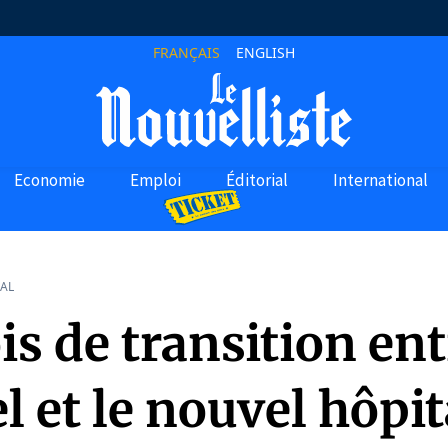
FRANÇAIS
ENGLISH
Economie
Emploi
Éditorial
International
AL
s de transition ent
el et le nouvel hôpit