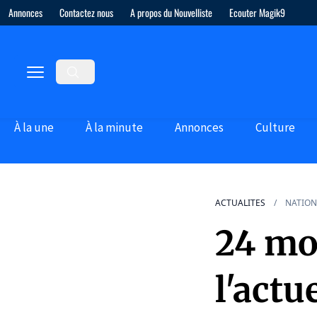
Annonces
Contactez nous
A propos du Nouvelliste
Ecouter Magik9
À la une
À la minute
Annonces
Culture
ACTUALITES
NATION
24 moi
l'actu