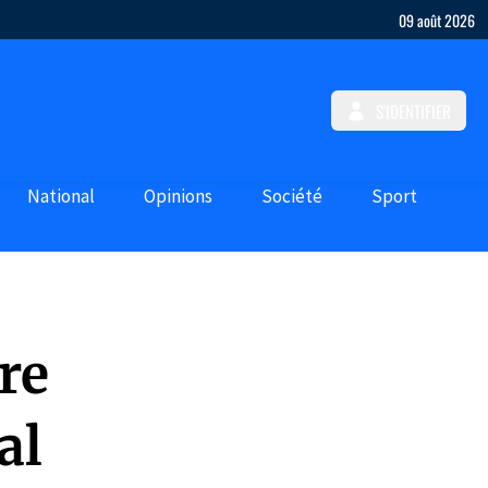
09 août 2026
S'IDENTIFIER
National
Opinions
Société
Sport
re
al