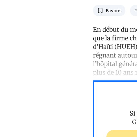
Favoris
En début du moi
que la firme ch
d'Haïti (HUEH) 
régnant autour
l'hôpital génér
plus de 10 ans 
Si
G