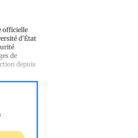
officielle
ersité d'État
urité
ges de
uction depuis
s