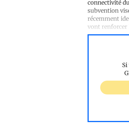
connectivité du
subvention vise
récemment iden
vont renforcer 
Si
G