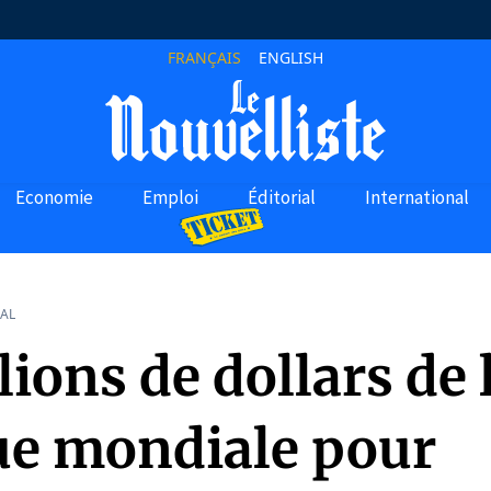
FRANÇAIS
ENGLISH
Economie
Emploi
Éditorial
International
AL
lions de dollars de 
e mondiale pour