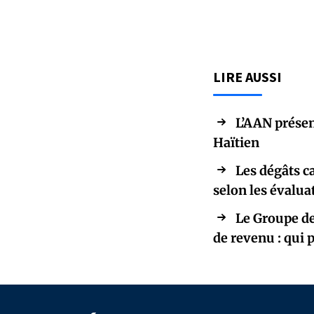
LIRE AUSSI
L’AAN présen
Haïtien
Les dégâts c
selon les évalu
Le Groupe de
de revenu : qui 