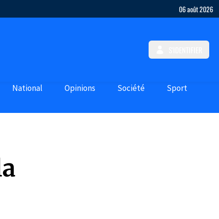
06 août 2026
S'IDENTIFIER
National
Opinions
Société
Sport
la