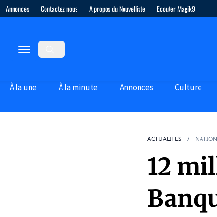
Annonces
Contactez nous
A propos du Nouvelliste
Ecouter Magik9
À la une
À la minute
Annonces
Culture
ACTUALITES
NATION
12 mil
Banqu