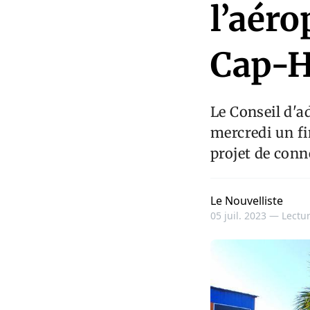
l’aéro
Cap-H
Le Conseil d'a
mercredi un fi
projet de conn
Le Nouvelliste
05 juil. 2023 —
Lectur