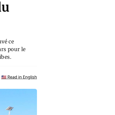
du
uvé ce
rs pour le
ïbes.
🇺🇸 Read in English