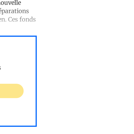
nouvelle
réparations
en. Ces fonds
s