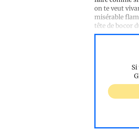
on te veut viva
misérable flam
tête de bocor 
Si
G