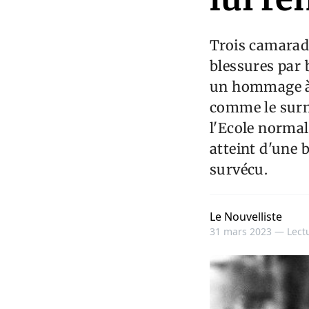
Trois camarad
blessures par 
un hommage à 
comme le surn
l'Ecole normale
atteint d'une b
survécu.
Le Nouvelliste
31 mars 2023 —
Lect