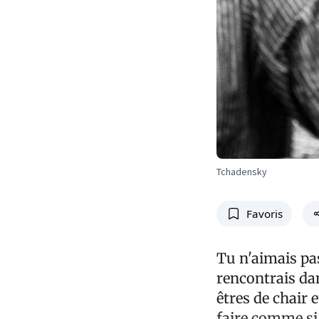
Tchadensky
Favoris
Tu n'aimais pas
rencontrais dan
êtres de chair
faire comme si 