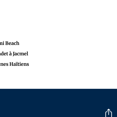
mi Beach
adet à Jacmel
eunes Haïtiens