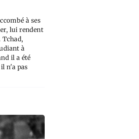
uccombé à ses
er, lui rendent
. Tchad,
udiant à
nd il a été
il n'a pas