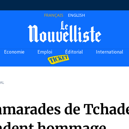
FRANÇAIS
ENGLISH
Economie
Emploi
Éditorial
International
AL
amarades de Tchad
endent hommage