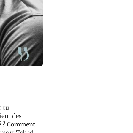
e tu
ient des
ssé ? Comment
i mort Tchad,