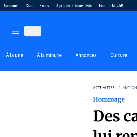
Annonces
Contactez nous
A propos du Nouvelliste
Ecouter Magik9
À la une
À la minute
Annonces
Culture
ACTUALITES
NATION
Hommage
Des c
lui r