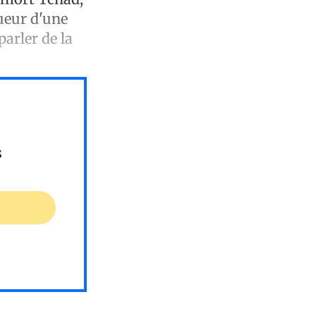
lueur d'une
arler de la
s