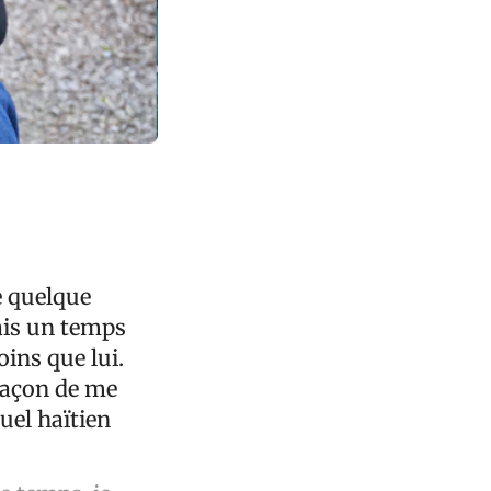
e quelque
dais un temps
oins que lui.
 façon de me
uel haïtien