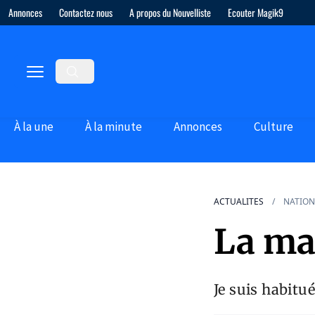
Annonces
Contactez nous
A propos du Nouvelliste
Ecouter Magik9
À la une
À la minute
Annonces
Culture
ACTUALITES
NATION
La ma
Je suis habitué