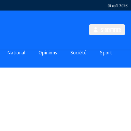
07 août 2026
S'IDENTIFIER
National
Opinions
Société
Sport