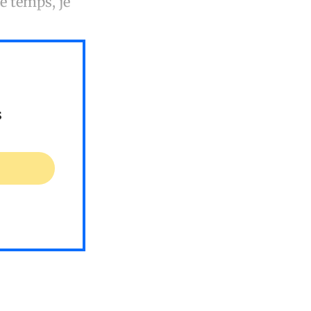
e temps, je
s