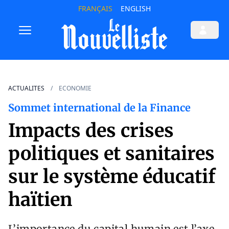
FRANÇAIS
ENGLISH
ACTUALITES
ECONOMIE
Sommet international de la Finance
Impacts des crises
politiques et sanitaires
sur le système éducatif
haïtien
L’importance du capital humain est l’axe