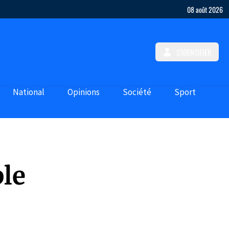
08 août 2026
S'IDENTIFIER
National
Opinions
Société
Sport
ble