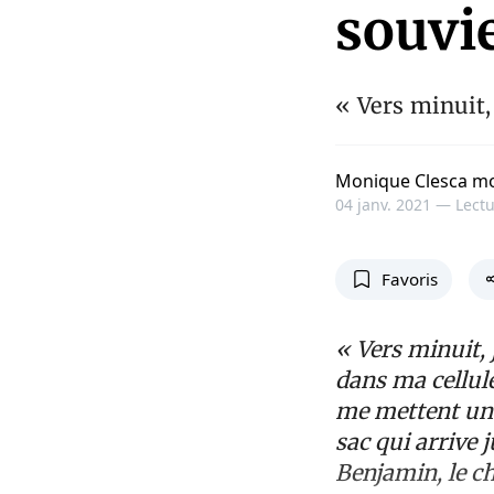
souvi
« Vers minuit,
Monique Clesca m
04 janv. 2021 —
Lectu
Favoris
« Vers minuit, 
dans ma cellule
me mettent un 
sac qui arrive 
Benjamin, le ch