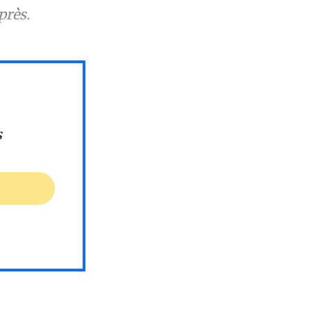
près.
s