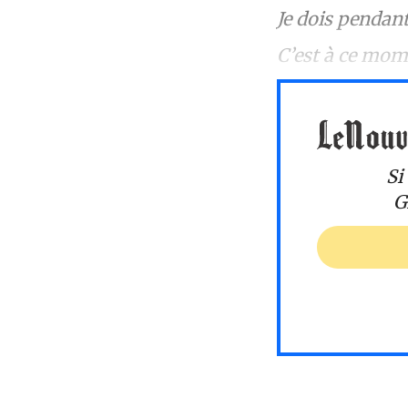
Je dois pendant 
C’est à ce mom
Si
G