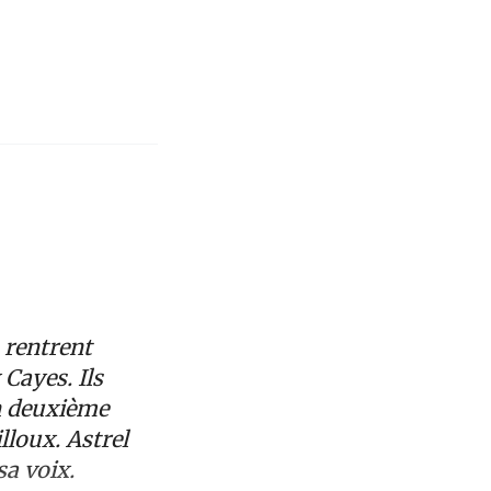
s rentrent
Cayes. Ils
un deuxième
lloux. Astrel
sa voix.