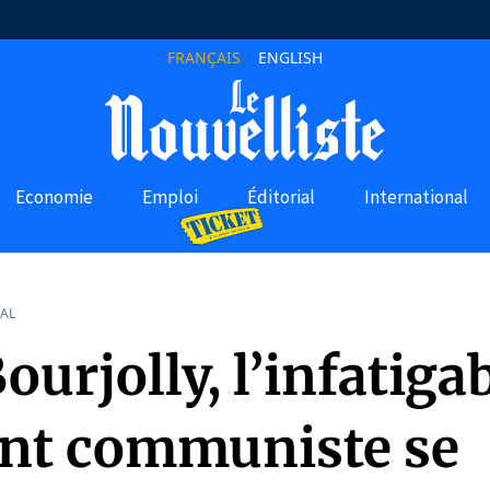
FRANÇAIS
ENGLISH
Economie
Emploi
Éditorial
International
AL
urjolly, l’infatiga
ant communiste se