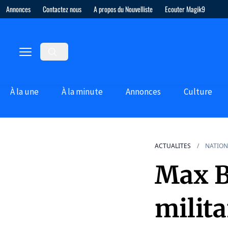
Annonces
Contactez nous
A propos du Nouvelliste
Ecouter Magik9
À la une
À la minute
Annonces
Culture
ACTUALITES
NATION
Max Bo
milit