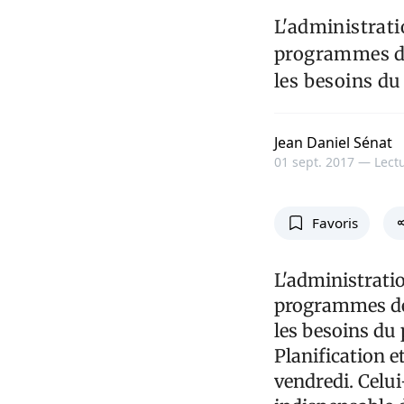
L'administrati
programmes des
les besoins du
Jean Daniel Sénat
01 sept. 2017 —
Lectu
Favoris
L'administrati
programmes des
les besoins du 
Planification e
vendredi. Celui-