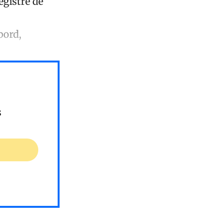
egistre de
bord,
s