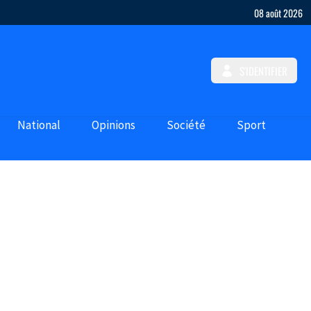
08 août 2026
S'IDENTIFIER
National
Opinions
Société
Sport