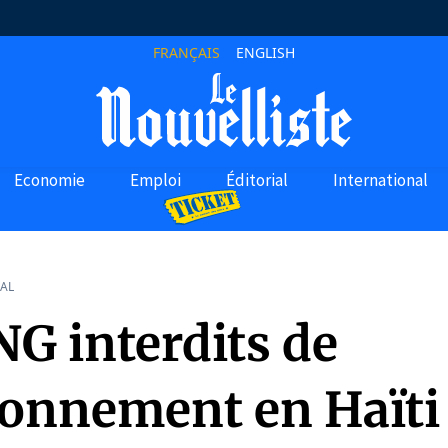
FRANÇAIS
ENGLISH
Economie
Emploi
Éditorial
International
AL
NG interdits de
ionnement en Haïti