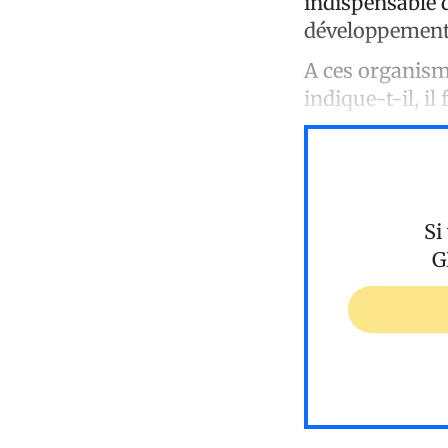
indispensable d
développement
A ces organism
indique-t-il, il
Si
G