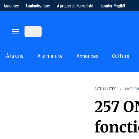
Annonces
Contactez nous
A propos du Nouvelliste
Ecouter Magik9
À la une
À la minute
Annonces
Culture
ACTUALITES
NATION
257 O
fonct