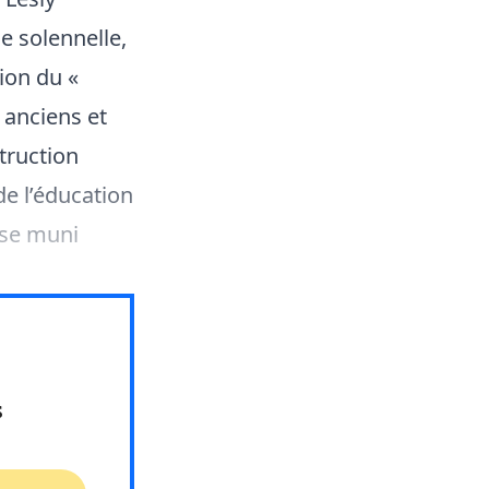
le solennelle,
tion du «
 anciens et
struction
de l’éducation
ase muni
s