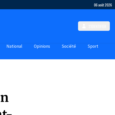
06 août 2026
S'IDENTIFIER
National
Opinions
Société
Sport
en
nt-