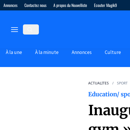
Annonces
Contactez nous
A propos du Nouvelliste
Ecouter Magik9
À la une
À la minute
Annonces
Culture
ACTUALITES
SPORT
Education/ spo
Inaug
gym » 