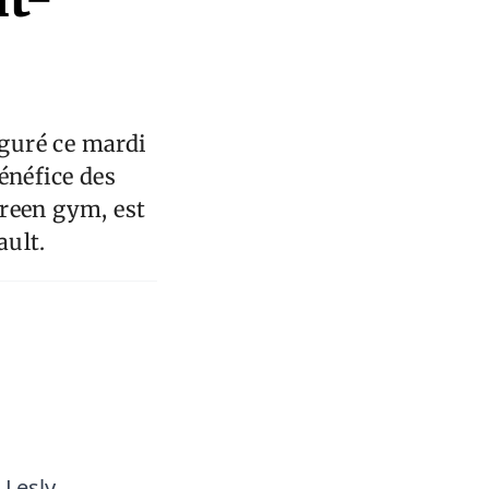
uguré ce mardi
énéfice des
Green gym, est
ault.
 Lesly