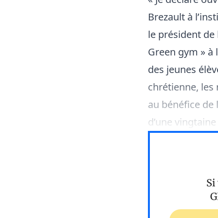
Brezault à l’ins
le président de 
Green gym » à l
des jeunes élève
chrétienne, les
au bénéfice de
d’une vingtaine
Si
G