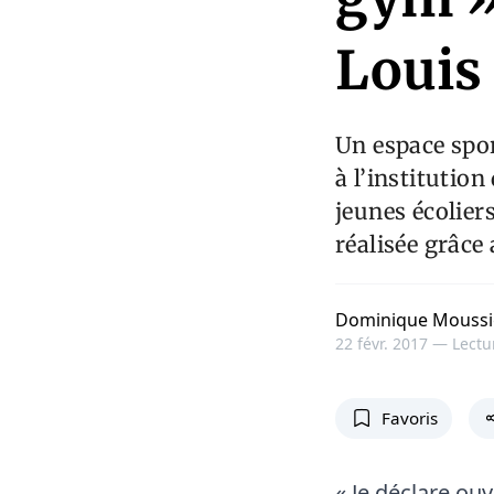
Louis
Un espace spor
à l’institutio
jeunes écoliers
réalisée grâce
Dominique Mouss
22 févr. 2017 —
Lectu
Favoris
« Je déclare ou