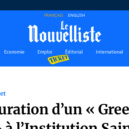
FRANÇAIS
ENGLISH
Economie
Emploi
Éditorial
International
rt
uration d’un « Gre
à l’Institution Sai