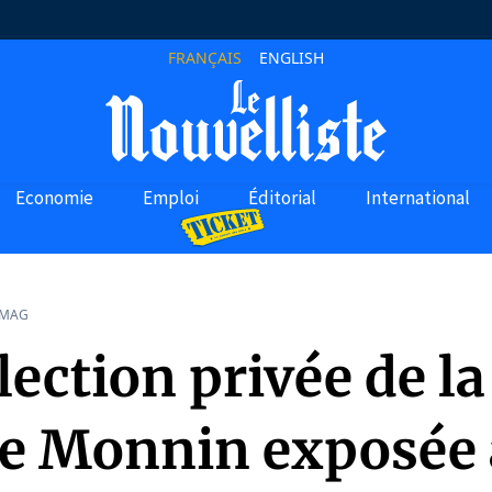
FRANÇAIS
ENGLISH
Economie
Emploi
Éditorial
International
 MAG
lection privée de la
ie Monnin exposée 