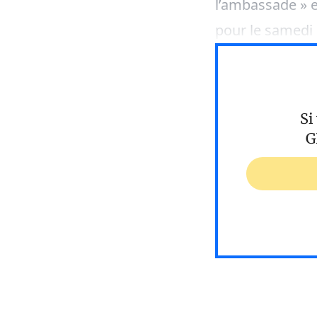
l’ambassade » e
pour le samedi
Si
G