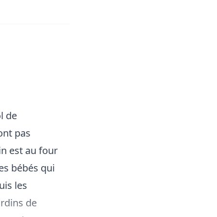
l de
ont pas
in est au four
ses bébés qui
uis les
ardins de