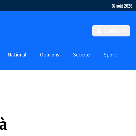
07 août 2026
S'IDENTIFIER
National
Opinions
Société
Sport
à