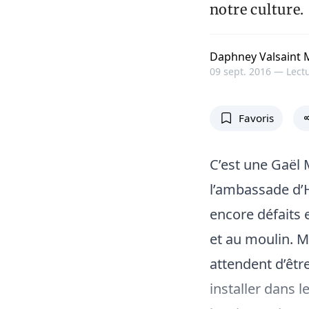
notre culture.
Daphney Valsaint 
09 sept. 2016 —
Lectu
Favoris
C’est une Gaël 
l’ambassade d’H
encore défaits e
et au moulin. M
attendent d’être 
installer dans 