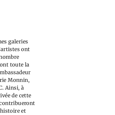
nes galeries
’artistes ont
d nombre
ont toute la
, ambassadeur
erie Monnin,
. Ainsi, à
ivée de cette
 contribueront
histoire et