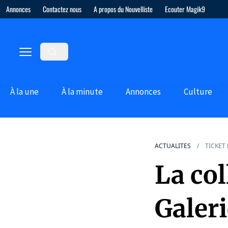
Annonces
Contactez nous
A propos du Nouvelliste
Ecouter Magik9
À la une
À la minute
Annonces
Culture
ACTUALITES
TICKET
La col
Galer