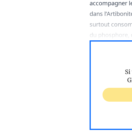
accompagner les
dans l’Artibonit
surtout consomm
du phosphore, 
Si
G