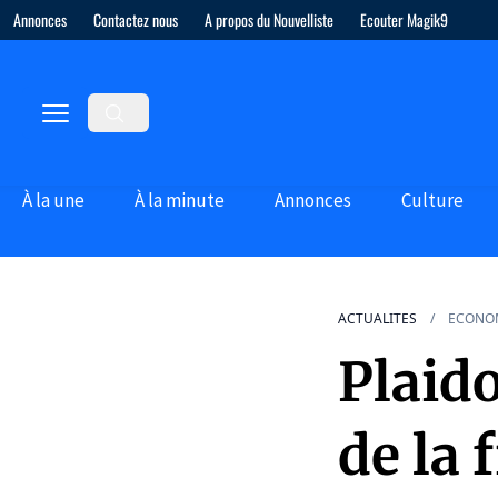
Annonces
Contactez nous
A propos du Nouvelliste
Ecouter Magik9
À la une
À la minute
Annonces
Culture
ACTUALITES
ECONO
Plaido
de la 