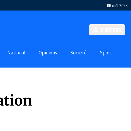
06 août 2026
S'IDENTIFIER
National
Opinions
Société
Sport
ation