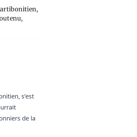
artibonitien,
soutenu,
itien, s’est
urrait
onniers de la