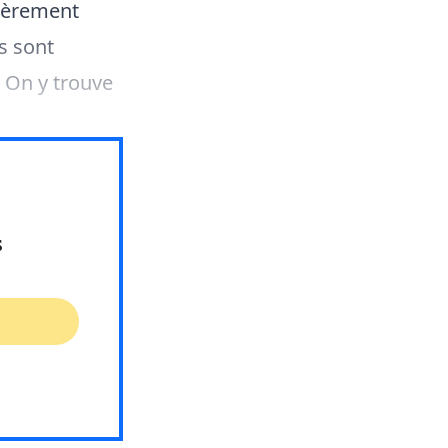
lièrement
es sont
. On y trouve
s