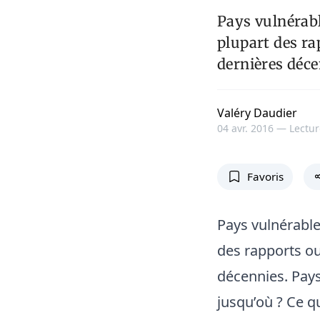
Pays vulnérable
plupart des ra
dernières déce
Valéry Daudier
04 avr. 2016 —
Lectur
Favoris
Pays vulnérable,
des rapports ou
décennies. Pays 
jusqu’où ? Ce q