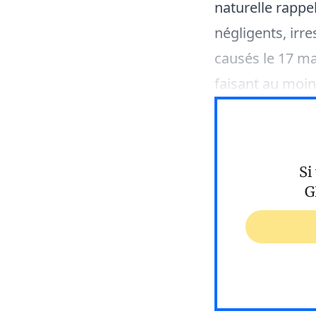
naturelle rappel
négligents, ir
causés le 17 ma
faisant au moi
Si
G