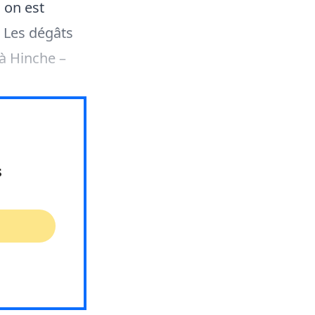
i on est
 Les dégâts
 à Hinche –
s