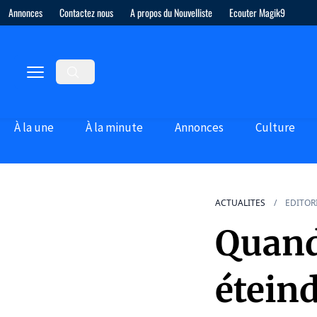
Annonces
Contactez nous
A propos du Nouvelliste
Ecouter Magik9
À la une
À la minute
Annonces
Culture
ACTUALITES
EDITOR
Quand
éteind