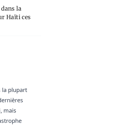
 dans la
r Haïti ces
 la plupart
dernières
i, mais
tastrophe