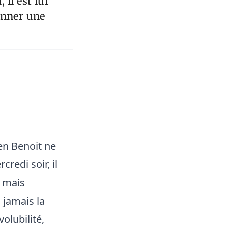
 il est lui
donner une
en Benoit ne
redi soir, il
e mais
 jamais la
olubilité,