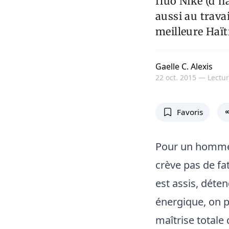
fluo Nike (d’ha
aussi au travai
meilleure Haïti
Gaelle C. Alexis
22 oct. 2015 —
Lectur
Favoris
Pour un homme 
crève pas de fa
est assis, déte
énergique, on p
maîtrise totale 