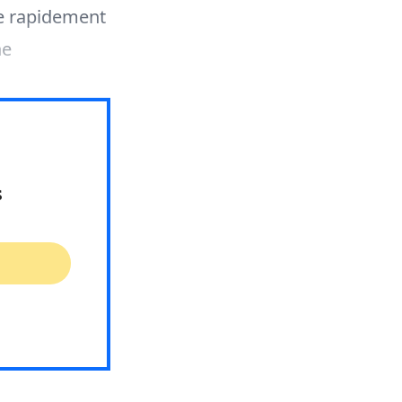
me rapidement
ne
s