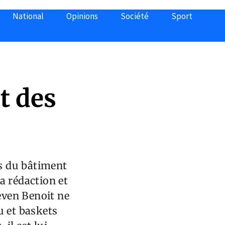
National
Opinions
Société
Sport
t des
es du bâtiment
la rédaction et
teven Benoit ne
u et baskets