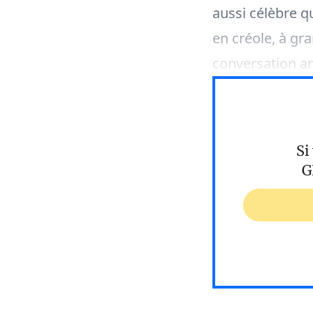
aussi célèbre q
en créole, à g
conversation a
Si
G