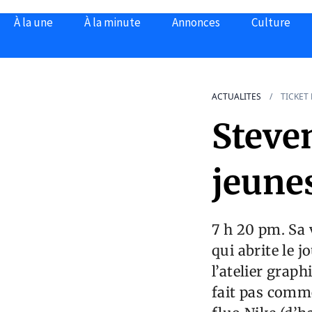
À la une
À la minute
Annonces
Culture
ACTUALITES
TICKET
Steven
jeune
7 h 20 pm. Sa 
qui abrite le j
l’atelier grap
fait pas comme