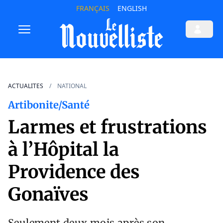
FRANÇAIS
ENGLISH
ACTUALITES
NATIONAL
Artibonite/Santé
Larmes et frustrations
à l’Hôpital la
Providence des
Gonaïves
Seulement deux mois après son