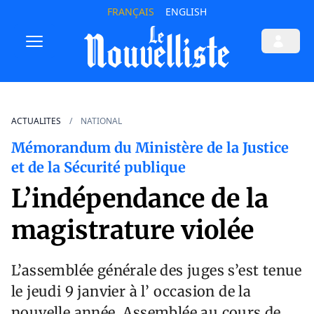
FRANÇAIS
ENGLISH
ACTUALITES
NATIONAL
Mémorandum du Ministère de la Justice
et de la Sécurité publique
L’indépendance de la
magistrature violée
L’assemblée générale des juges s’est tenue
le jeudi 9 janvier à l’ occasion de la
nouvelle année. Assemblée au cours de