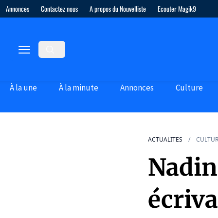
Annonces
Contactez nous
A propos du Nouvelliste
Ecouter Magik9
À la une
À la minute
Annonces
Culture
ACTUALITES
CULTU
Nadin
écriv