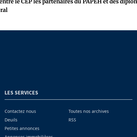
entre le CEP les partenaires du PAPEH et des diplo
oral
LES SERVICES
Contactez nous
Toutes nos archives
Deuils
RSS
Petites annonces
Annonces immobilières