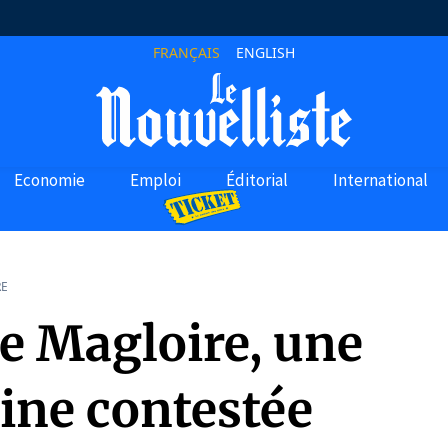
FRANÇAIS
ENGLISH
Economie
Emploi
Éditorial
International
RE
e Magloire, une
aine contestée