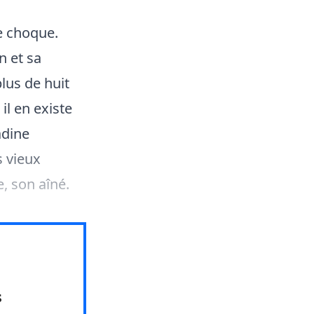
le choque.
n et sa
plus de huit
il en existe
adine
s vieux
, son aîné.
s