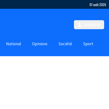
07 août 2026
S'IDENTIFIER
National
Opinions
Société
Sport