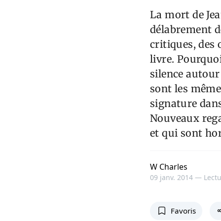
La mort de Jean
délabrement de 
critiques, des
livre. Pourquo
silence autour 
sont les mêmes
signature dans 
Nouveaux rega
et qui sont ho
W Charles
09 janv. 2014 —
Lectu
Favoris