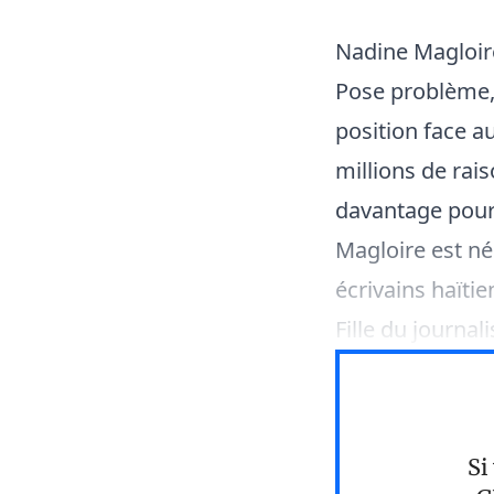
Nadine Magloire 
Pose problème,
position face au
millions de rai
davantage pour 
Magloire est née
écrivains haïti
Fille du journal
Si