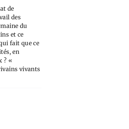
tat de
vail des
domaine du
ins et ce
qui fait que ce
tés, en
x ? «
ivains vivants