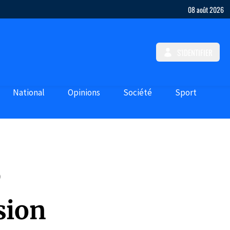
08 août 2026
S'IDENTIFIER
National
Opinions
Société
Sport
é
sion