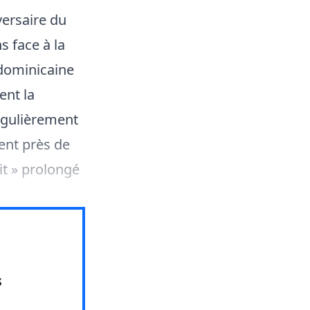
versaire du
s face à la
 dominicaine
ent la
régulièrement
ment près de
it » prolongé
s