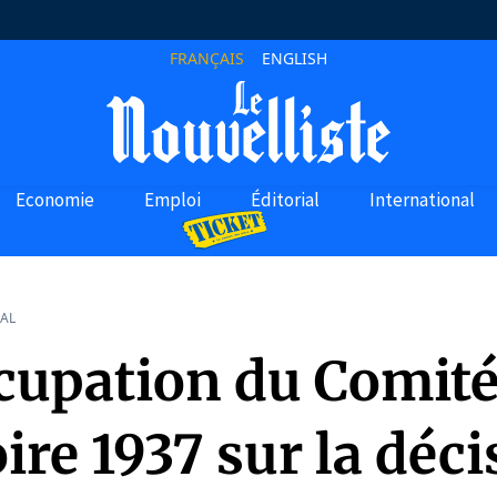
FRANÇAIS
ENGLISH
Economie
Emploi
Éditorial
International
AL
cupation du Comit
re 1937 sur la déci