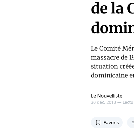
de la 
domin
Le Comité Mémo
massacre de 19
situation créé
dominicaine e
Le Nouvelliste
30 déc. 2013 —
Lectu
Favoris