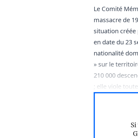
Le Comité Mémoi
massacre de 193
situation créée
en date du 23 s
nationalité dom
» sur le territo
210 000 descend
; elle viole tout
Si
G