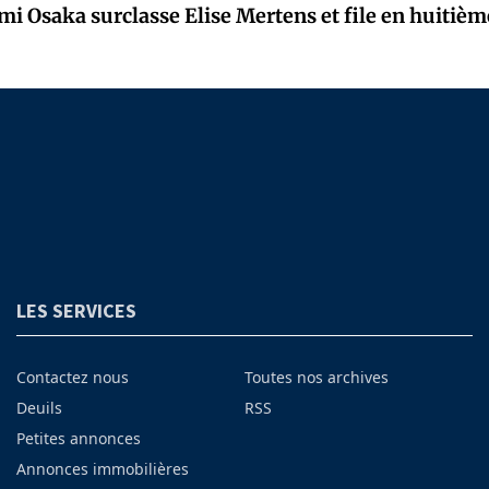
mi Osaka surclasse Elise Mertens et file en huitièm
LES SERVICES
Contactez nous
Toutes nos archives
Deuils
RSS
Petites annonces
Annonces immobilières