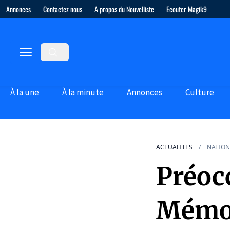
Annonces
Contactez nous
A propos du Nouvelliste
Ecouter Magik9
À la une
À la minute
Annonces
Culture
ACTUALITES
NATION
Préoc
Mémoi