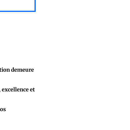
sation demeure
, excellence et
pos