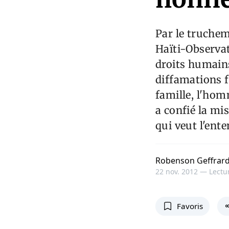
Par le truche
Haïti-Observat
droits humain
diffamations f
famille, l'homm
a confié la mi
qui veut l'ente
Robenson Geffrard
22 nov. 2012 —
Lectur
Favoris