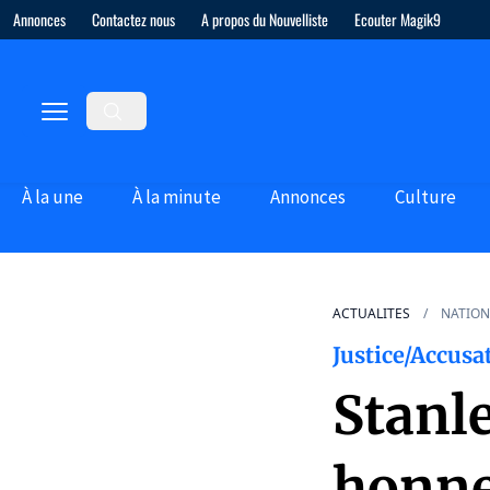
Annonces
Contactez nous
A propos du Nouvelliste
Ecouter Magik9
À la une
À la minute
Annonces
Culture
ACTUALITES
NATION
Justice/Accusa
Stanl
honn