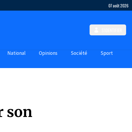
07 août 2026
S'IDENTIFIER
National
Opinions
Société
Sport
r son