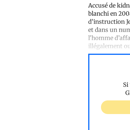
Accusé de kidn
blanchi en 200
d’instruction 
et dans un num
l’homme d’affa
illégalement ou
Si
G