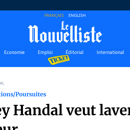
FRANÇAIS
ENGLISH
Economie
Emploi
Éditorial
International
AL
tions/Poursuites
ey Handal veut lave
eur