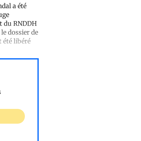
dal a été
uge
ort du RNDDH
le dossier de
été libéré
s