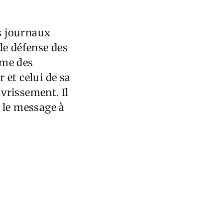
s journaux
de défense des
mme des
 et celui de sa
uvrissement. Il
 le message à