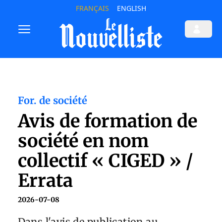
FRANÇAIS
ENGLISH
For. de société
Avis de formation de
société en nom
collectif « CIGED » /
Errata
2026-07-08
Dans l'avis de publication au