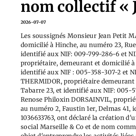
nom collectif «
2026-07-07
Les soussignés Monsieur Jean Petit M
domicilié à Hinche, au numéro 23, Ru
identifié aux NIF: 009-799-286-6 et 
propriétaire, demeurant et domicilié 
identifié aux NIF : 005-358-307-2 et 
THERMIDOR, propriétaire demeurant e
Tabarre 23, et identifié aux NIF: 005
Renose Philoxin DORSAINVIL, propriét
au numéro 2, Faustin 1er, Delmas 41, i
1036633763, ont déclaré la création d'
social Marseille & Co et de nom comme
objet d'entreprendre les activités liées