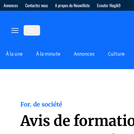
Annonces
Contactez nous
A propos du Nouvelliste
Ecouter Magik9
À la une
À la minute
Annonces
Culture
For. de société
Avis de formatio