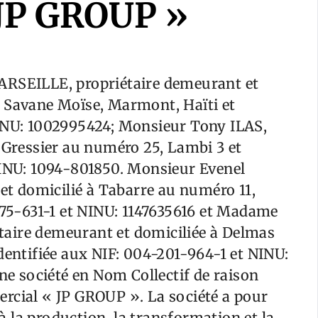
 JP GROUP »
ARSEILLE, propriétaire demeurant et
e Savane Moïse, Marmont, Haïti et
NINU: 1002995424; Monsieur Tony ILAS,
à Gressier au numéro 25, Lambi 3 et
NINU: 1094-801850. Monsieur Evenel
t domicilié à Tabarre au numéro 11,
-575-631-1 et NINU: 1147635616 et Madame
aire demeurant et domiciliée à Delmas
dentifiée aux NIF: 004-201-964-1 et NINU:
une société en Nom Collectif de raison
rcial « JP GROUP ». La société a pour
 à la production, la transformation et la