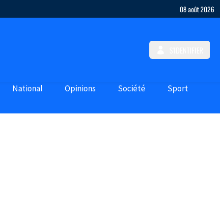
08 août 2026
S'IDENTIFIER
National
Opinions
Société
Sport