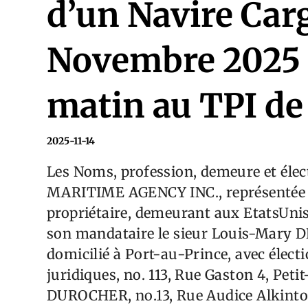
d’un Navire Car
Novembre 2025 
matin au TPI de
2025-11-14
Les Noms, profession, demeure et élec
MARITIME AGENCY INC., représentée p
propriétaire, demeurant aux Etats​Unis
son mandataire le sieur Louis-Mary 
domicilié à Port-au-Prince, avec électi
juridiques, no. 113, Rue Gaston 4, Pet
DUROCHER, no.13, Rue Audice Alkintor,