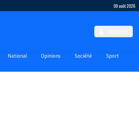
09 août 2026
S'IDENTIFIER
National
Opinions
Société
Sport