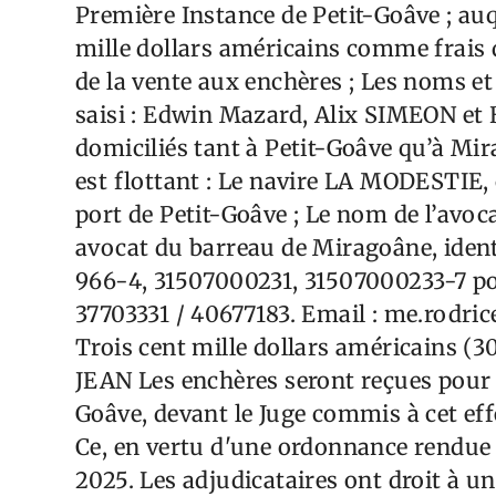
Première Instance de Petit-Goâve ; au
mille dollars américains comme frai
de la vente aux enchères ; Les noms et
saisi : Edwin Mazard, Alix SIMEON et
domiciliés tant à Petit-Goâve qu’à Mir
est flottant : Le navire LA MODESTI
port de Petit-Goâve ; Le nom de l’av
avocat du barreau de Miragoâne, ident
966-4, 31507000231, 31507000233-7 pour
37703331 / 40677183. Email : me.rodri
Trois cent mille dollars américains (3
JEAN Les enchères seront reçues pour u
Goâve, devant le Juge commis à cet effe
Ce, en vertu d'une ordonnance rendue
2025. Les adjudicataires ont droit à un