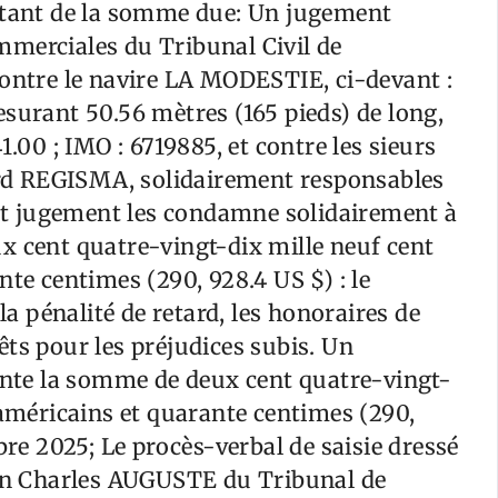
ontant de la somme due: Un jugement
merciales du Tribunal Civil de
contre le navire LA MODESTIE, ci-devant :
rant 50.56 mètres (165 pieds) de long,
1.00 ; IMO : 6719885, et contre les sieurs
d REGISMA, solidairement responsables
edit jugement les condamne solidairement à
x cent quatre-vingt-dix mille neuf cent
nte centimes (290, 928.4 US $) : le
la pénalité de retard, les honoraires de
ts pour les préjudices subis. Un
te la somme de deux cent quatre-vingt-
 américains et quarante centimes (290,
bre 2025; Le procès-verbal de saisie dressé
ean Charles AUGUSTE du Tribunal de