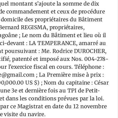
quel montant s’ajoute la somme de dix
s de commandement et ceux de procédure
 domicile des propriétaires du Bâtiment
 Bernard REGISMA, propriétaires,
agoâne ; Le nom du Bâtiment et lieu où il
E, ci-devant : LA TEMPERANCE, amarré au
ocat poursuivant : Me. Rodrice DUROCHER,
ifié, patenté et imposé aux Nos. 004-278-
 l’exercice fiscal en cours. Téléphone :
ce@gmail.com ; La Première mise à prix :
00,000.00 US $) ; Nom du capitaine : César
ne 3e et dernière fois au TPI de Petit-
t dans les conditions prévues par la loi.
 par ce Magistrat en date du 12 novembre
e visite du navire.