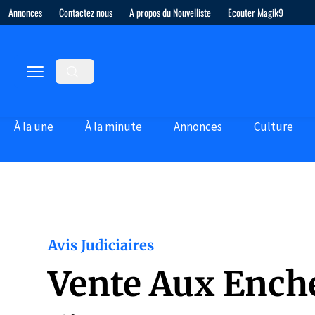
Annonces
Contactez nous
A propos du Nouvelliste
Ecouter Magik9
À la une
À la minute
Annonces
Culture
Avis Judiciaires
Vente Aux Enche