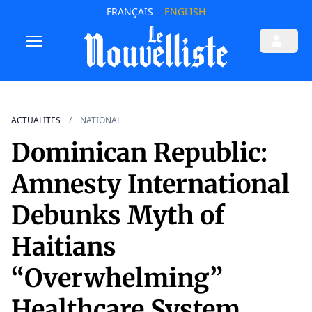
FRANÇAIS
ENGLISH
ACTUALITES
NATIONAL
Dominican Republic:
Amnesty International
Debunks Myth of
Haitians
“Overwhelming”
Healthcare System