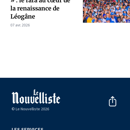
» : le rara au cœur de
la renaissance de
Léogâne
07 avr. 2026
© Le Nouvelliste 2026
LES SERVICES