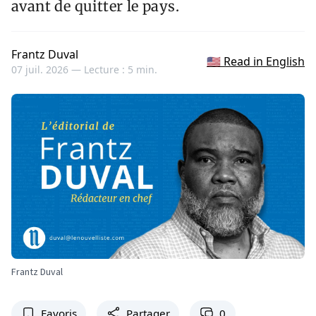
avant de quitter le pays.
Frantz Duval
🇺🇸 Read in English
07 juil. 2026 —
Lecture : 5 min.
Frantz Duval
Favoris
Partager
0