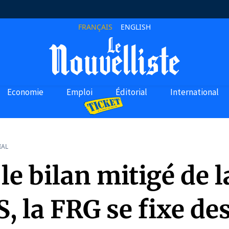
FRANÇAIS
ENGLISH
Economie
Emploi
Éditorial
International
IAL
le bilan mitigé de l
 la FRG se fixe de