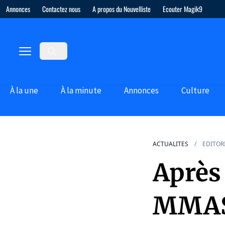
Annonces
Contactez nous
A propos du Nouvelliste
Ecouter Magik9
À la une
À la minute
Annonces
Culture
ACTUALITES
EDITOR
Après 
MMAS,