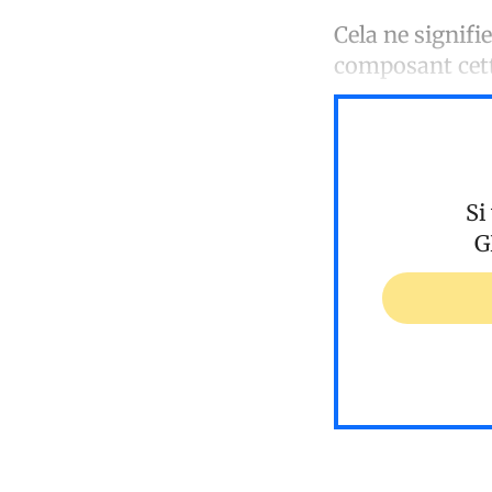
Cela ne signifi
composant cett
Si
G