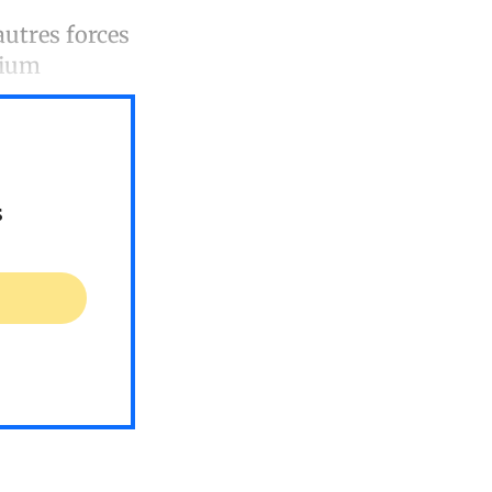
autres forces
&ium
s