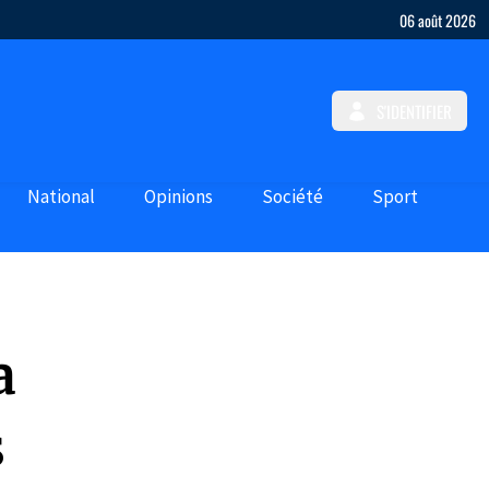
06 août 2026
S'IDENTIFIER
National
Opinions
Société
Sport
a
s