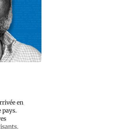
rrivée en
e pays.
ves
isants.