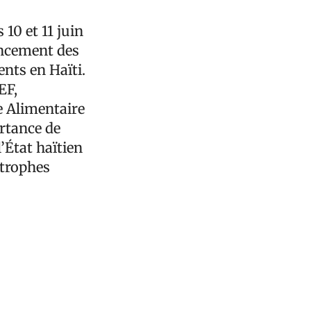
10 et 11 juin
ancement des
ents en Haïti.
EF,
 Alimentaire
rtance de
’État haïtien
strophes