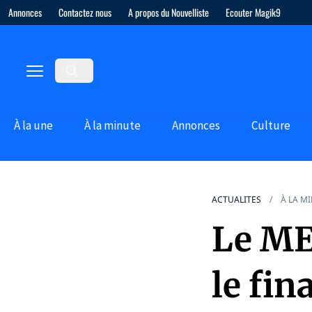
Annonces
Contactez nous
A propos du Nouvelliste
Ecouter Magik9
À la une
À la minute
Annonces
Culture
ACTUALITES
À LA M
Le ME
le fi