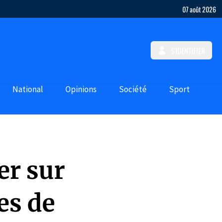
07 août 2026
S'IDENTIFIER
National
Opinions
Société
Sport
er sur
es de