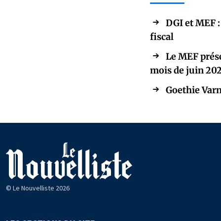
DGI et MEF :
fiscal
Le MEF prése
mois de juin 20
Goethie Varn
© Le Nouvelliste 2026