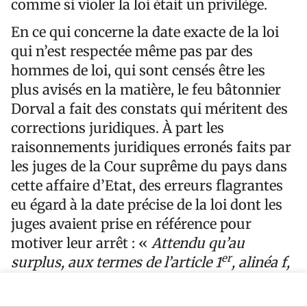
comme si violer la loi était un privilège.
En ce qui concerne la date exacte de la loi
qui n’est respectée même pas par des
hommes de loi, qui sont censés être les
plus avisés en la matière, le feu bâtonnier
Dorval a fait des constats qui méritent des
corrections juridiques. À part les
raisonnements juridiques erronés faits par
les juges de la Cour suprême du pays dans
cette affaire d’Etat, des erreurs flagrantes
eu égard à la date précise de la loi dont les
juges avaient prise en référence pour
motiver leur arrêt : «
Attendu qu’au
er
surplus, aux termes de l’article 1
, alinéa f,
de la loi du 12 avril 2002 », sic ; C’est plutôt
la loi du 2 juillet 2002) tout Haïtien