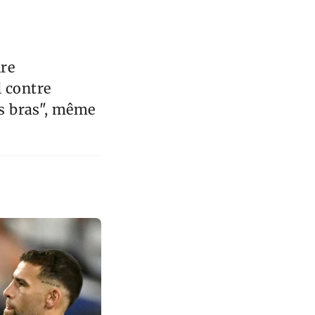
ire
l contre
es bras", même