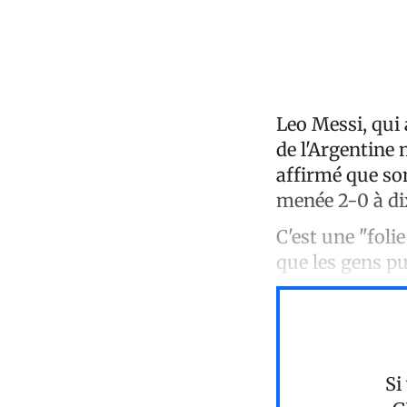
Leo Messi, qui 
de l'Argentine 
affirmé que son
menée 2-0 à dix
C'est une "foli
que les gens pu
Si