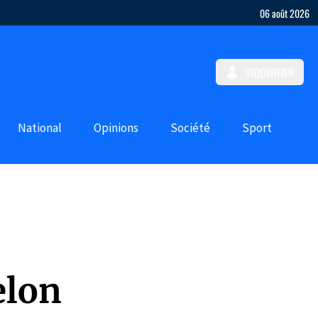
06 août 2026
S'IDENTIFIER
National
Opinions
Société
Sport
elon