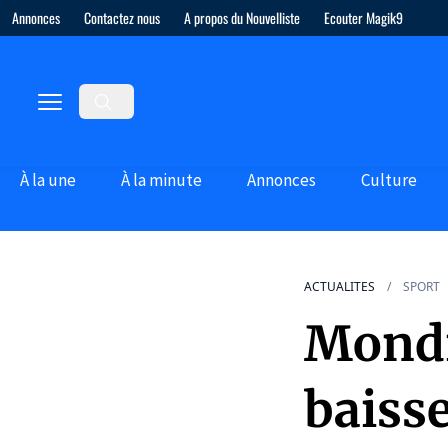
Annonces
Contactez nous
A propos du Nouvelliste
Ecouter Magik9
À la une
À la minute
Annonces
Culture
ACTUALITES
SPORT
Mondi
baisse