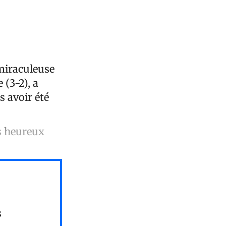
 miraculeuse
 (3-2), a
s avoir été
ès heureux
s