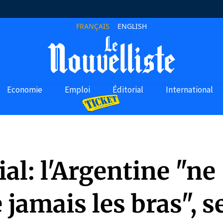
FRANÇAIS
ENGLISH
Economie
Emploi
Éditorial
International
al: l'Argentine "ne
 jamais les bras", s