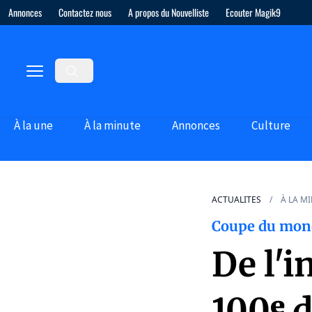
Annonces
Contactez nous
A propos du Nouvelliste
Ecouter Magik9
À la une
À la minute
Annonces
Culture
ACTUALITES
À LA M
Coupe du mon
De l'i
100ᵉ d