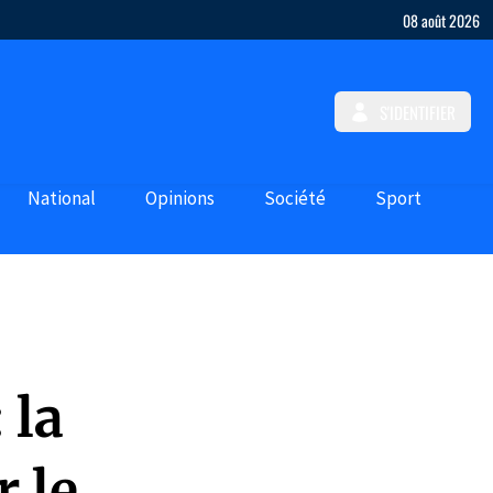
08 août 2026
S'IDENTIFIER
National
Opinions
Société
Sport
 la
r le