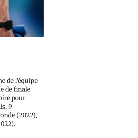
e de l'équipe
e de finale
oire pour
ls, 9
monde (2022),
2022).