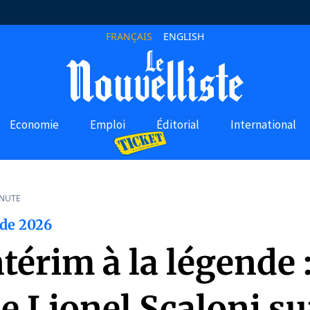
FRANÇAIS
ENGLISH
Economie
Emploi
Éditorial
International
INUTE
de 2026
ntérim à la légende :
e Lionel Scaloni su