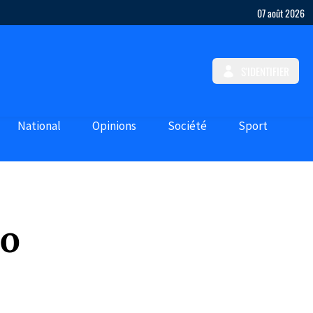
07 août 2026
S'IDENTIFIER
National
Opinions
Société
Sport
ño