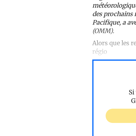
météorologique
des prochains 
Pacifique, a a
(OMM).
Alors que les 
régio
Si
G