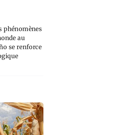
res phénomènes
monde au
ño se renforce
logique