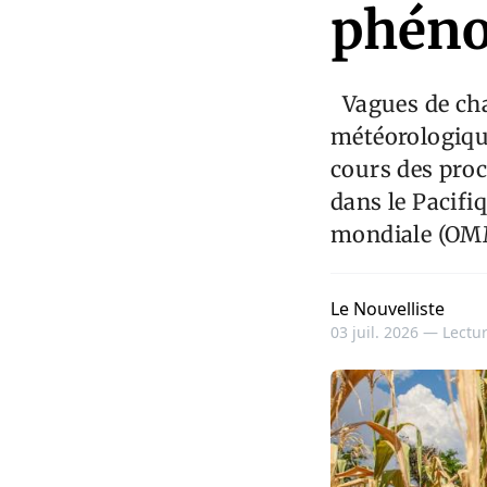
phéno
Vagues de cha
météorologiqu
cours des pro
dans le Pacifi
mondiale (OM
Le Nouvelliste
03 juil. 2026 —
Lectur