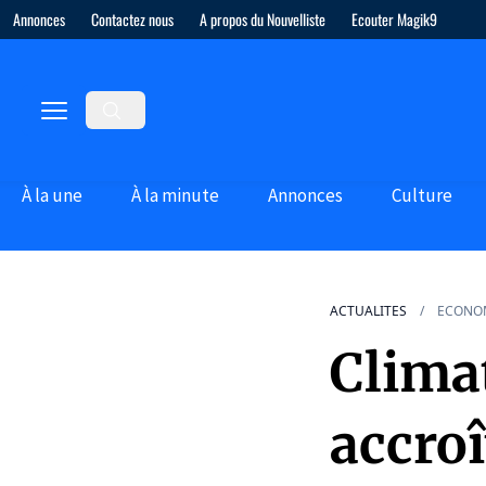
Annonces
Contactez nous
A propos du Nouvelliste
Ecouter Magik9
À la une
À la minute
Annonces
Culture
ACTUALITES
ECONO
Climat
accroî