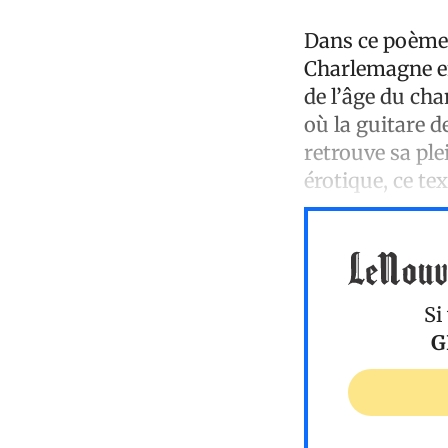
Dans ce poème
Charlemagne en 
de l’âge du cha
où la guitare de
retrouve sa ple
érotique, ce te
Si
G