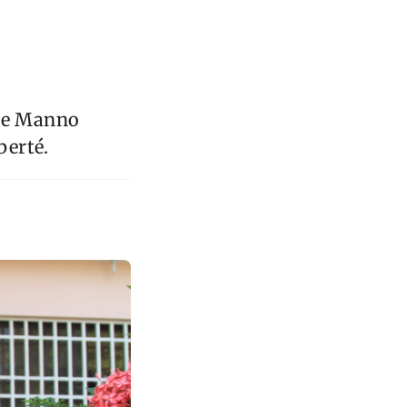
de Manno
berté.