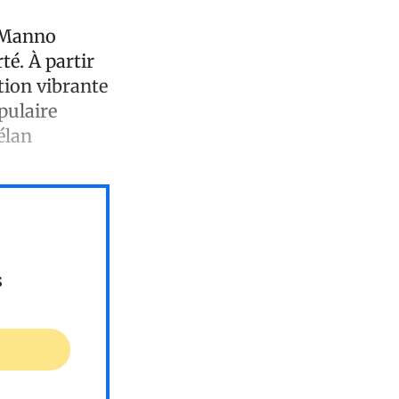
 Manno
té. À partir
tion vibrante
opulaire
élan
s