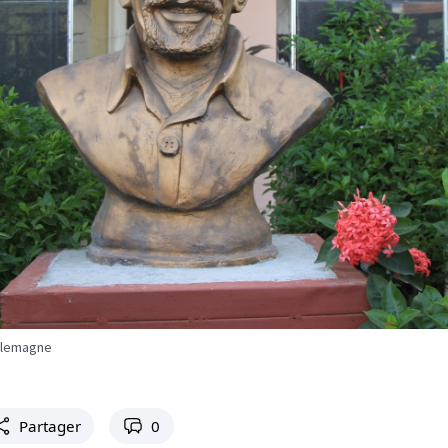
rlemagne
Partager
0