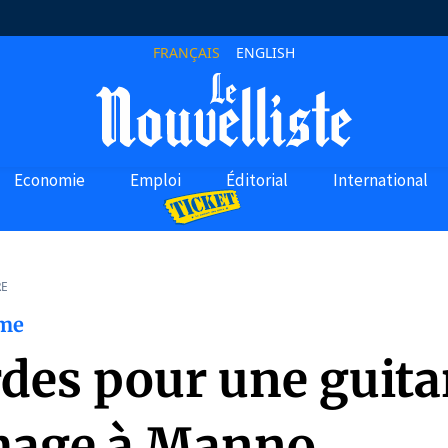
FRANÇAIS
ENGLISH
Economie
Emploi
Éditorial
International
RE
ème
des pour une guitar
age à Manno