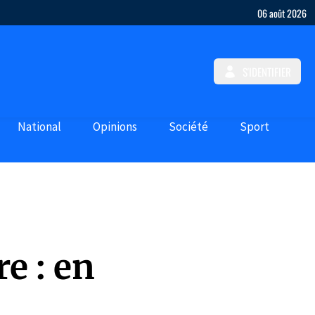
06 août 2026
S'IDENTIFIER
National
Opinions
Société
Sport
e : en