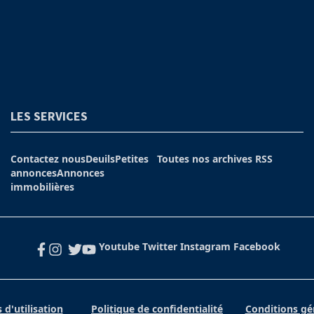
LES SERVICES
Contactez nous
Deuils
Petites
Toutes nos archives
RSS
annonces
Annonces
immobilières
Youtube
Twitter
Instagram
Facebook
 d'utilisation
Politique de confidentialité
Conditions g