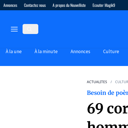
Annonces
Contactez nous
A propos du Nouvelliste
Ecouter Magik9
À la une
À la minute
Annonces
Culture
ACTUALITES
CULTU
Besoin de po
69 cor
homm