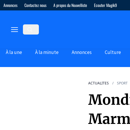
Annonces
Contactez nous
A propos du Nouvelliste
Ecouter Magik9
À la une
À la minute
Annonces
Culture
ACTUALITES
SPORT
Mondi
Marmo