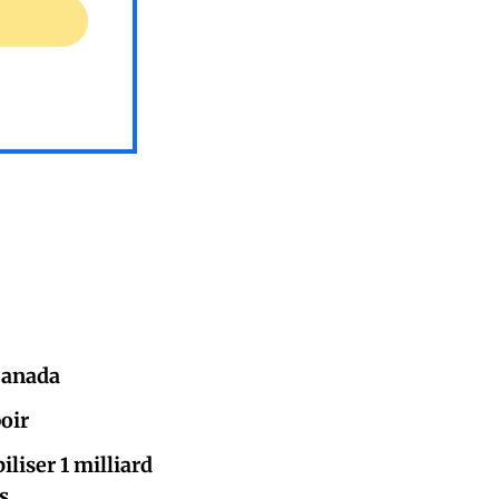
 Canada
oir
liser 1 milliard
s