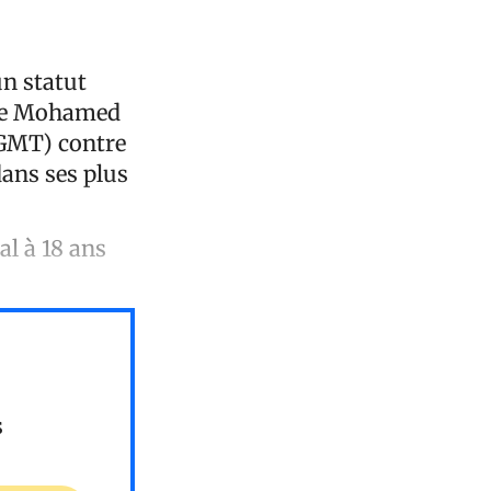
n statut
mme Mohamed
 GMT) contre
dans ses plus
al à 18 ans
s