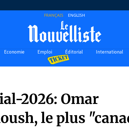
FRANÇAIS
ENGLISH
Economie
Emploi
Éditorial
International
al-2026: Omar
ush, le plus "cana