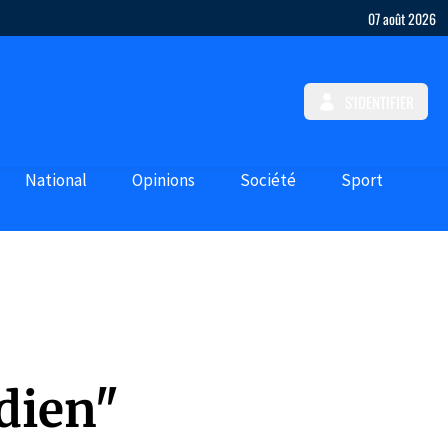
07 août 2026
S'IDENTIFIER
National
Opinions
Société
Sport
dien"