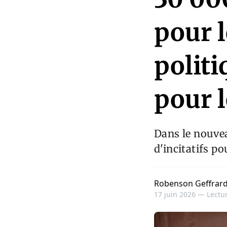
pour 
politi
pour 
Dans le nouvea
d'incitatifs po
Robenson Geffrar
17 juin 2026 —
Lectur