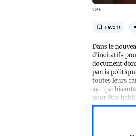
vote
Favoris
Dans le nouveau
d'incitatifs po
document donne
partis politiqu
toutes leurs c
sympathisants 
pour être habil