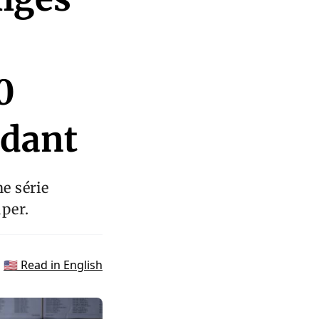
0
ndant
ne série
uper.
🇺🇸 Read in English