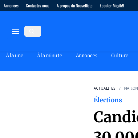
Annonces
Contactez nous
A propos du Nouvelliste
Ecouter Magik9
À la une
À la minute
Annonces
Culture
ACTUALITES
NATION
Élections
Candid
30 00