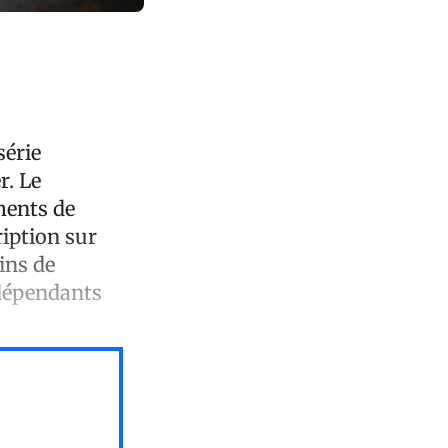
série
r. Le
ments de
ription sur
ins de
ndépendants