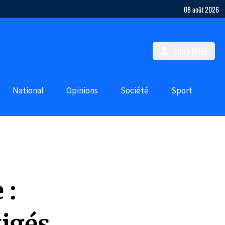
08 août 2026
S'IDENTIFIER
National
Opinions
Société
Sport
 :
igés