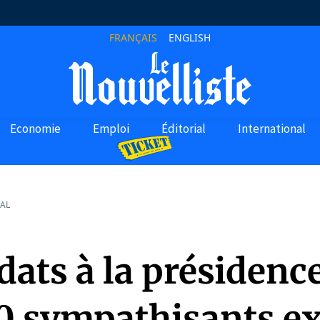
FRANÇAIS
ENGLISH
Economie
Emploi
Éditorial
International
AL
ats à la présidence
0 sympathisants ex