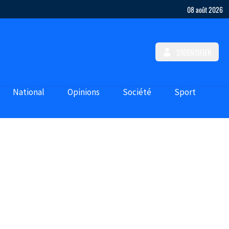
08 août 2026
S'IDENTIFIER
National
Opinions
Société
Sport