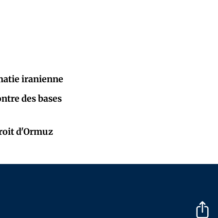
matie iranienne
ontre des bases
troit d'Ormuz