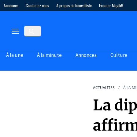
Annonces
Contactez nous
A propos du Nouvelliste
Ecouter Magik9
À la une
À la minute
Annonces
Culture
ACTUALITES
À LA M
La di
affirm