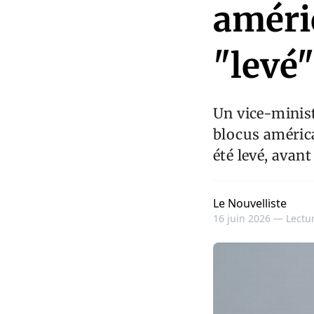
améric
"levé"
Un vice-minist
blocus américa
été levé, avant
Le Nouvelliste
16 juin 2026 —
Lectur