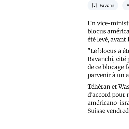
Favoris
Un vice-ministr
blocus américai
été levé, avant
"Le blocus a ét
Ravanchi, cité 
de ce blocage f
parvenir à un a
Téhéran et Was
d'accord pour m
américano-israé
Suisse vendred