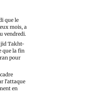
i que le
deux mois, a
vu vendredi.
ajid Takht-
 que la fin
Iran pour
 cadre
ar l'attaque
ement en