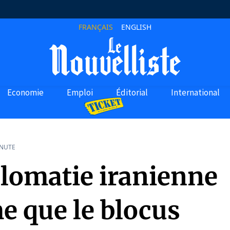
FRANÇAIS
ENGLISH
Economie
Emploi
Éditorial
International
INUTE
plomatie iranienne
e que le blocus